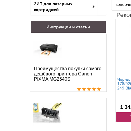
ЗИП для лазерных
копееч
картриджей
Реко
Инструкции и статьи
Преимущества покупки самого
дешёвого принтера Canon
PIXMA MG2540S
Чернил
178/92
249 Bla
1 34