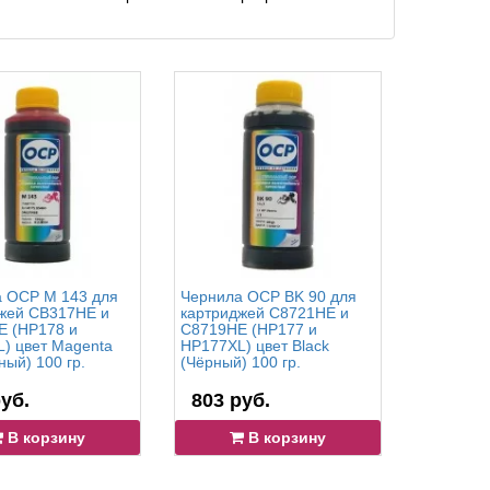
 OCP M 143 для
Чернила OCP BK 90 для
Чернила 
жей CB317HE и
картриджей C8721HE и
(Голубой
 (HP178 и
C8719HE (HP177 и
CB323HE
) цвет Magenta
HP177XL) цвет Black
(HP178 и
ный) 100 гр.
(Чёрный) 100 гр.
уб.
803 руб.
671 р
В корзину
В корзину