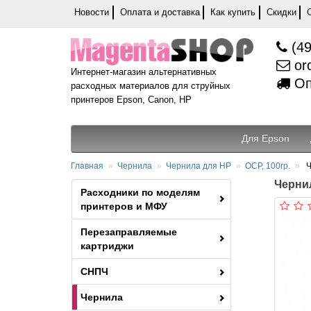
Новости
Оплата и доставка
Как купить
Скидки
(49
or
Интернет-магазин альтернативных
Оп
расходных материалов для струйных
принтеров Epson, Canon, HP
Для Epson
Главная
Чернила
Чернила для HP
OCP, 100гр.
Ч
Чернил
Расходники по моделям
принтеров и МФУ
Перезаправляемые
картриджи
СНПЧ
Чернила