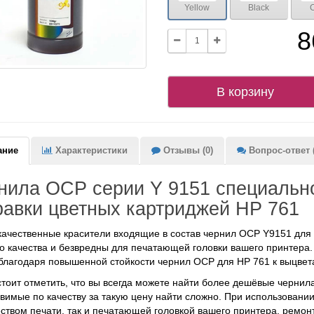
Yellow
Black
8
В корзину
ание
Характеристики
Отзывы (0)
Вопрос-ответ (
нила OCP серии Y 9151 специальн
равки цветных картриджей HP 761
ачественные красители входящие в состав чернил OCP Y9151 для 
о качества и безвредны для печатающей головки вашего принтер
благодаря повышенной стойкости чернил OCP для HP 761 к выцвет
стоит отметить, что вы всегда можете найти более дешёвые чернил
вимые по качеству за такую цену найти сложно. При использовании
еством печати, так и печатающей головкой вашего принтера, ремон