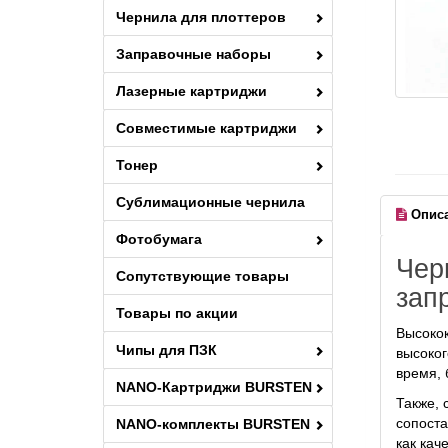
Чернила для плоттеров
Заправочные наборы
Лазерные картриджи
Совместимые картриджи
Тонер
Сублимационные чернила
Опис
Фотобумага
Чер
Сопутствующие товары
зап
Товары по акции
Высокок
Чипы для ПЗК
высоког
время, 
NANO-Картриджи BURSTEN
Также, 
сопоста
NANO-комплекты BURSTEN
как кач