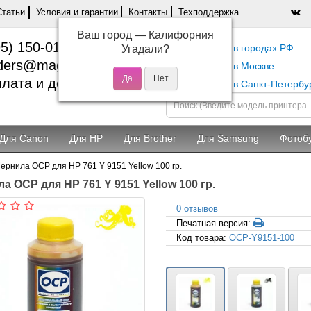
Статьи
Условия и гарантии
Контакты
Техподдержка
Ваш город —
Калифорния
5) 150-01-37
Самовывоз в городах РФ
Угадали?
ders@magentashop.ru
Самовывоз в Москве
лата и доставка
Самовывоз в Санкт-Петербу
Для Canon
Для HP
Для Brother
Для Samsung
Фотоб
ернила OCP для HP 761 Y 9151 Yellow 100 гр.
а OCP для HP 761 Y 9151 Yellow 100 гр.
0 отзывов
Печатная версия:
Код товара:
OCP-Y9151-100