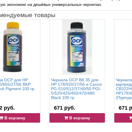
ную экономию на дешёвых универсальных чернилах.
мендуемые товары
а OCP для HP
Чернила OCP BK 35 для
Чернила
0/655/27/56 BKP
HP 178/920/27/56 и Canon
картрид
ck Pigment 100 гр.
PG-510/512/37/40/50 PGI-
CB322HE
5/520/425/450/470/480
HP178XL
Black 100 гр.
(Пурпур
2 руб.
671 руб.
671 р
В корзину
В корзину