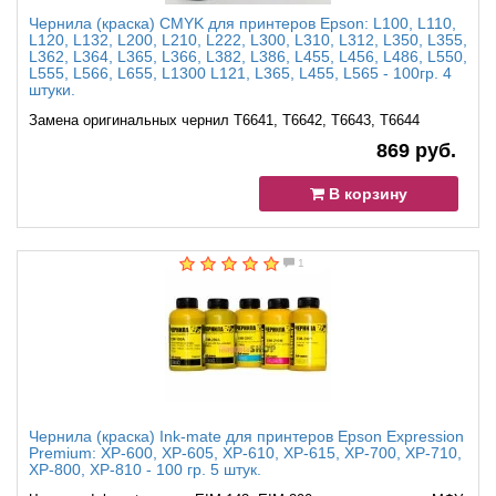
Чернила (краска) CMYK для принтеров Epson: L100, L110,
L120, L132, L200, L210, L222, L300, L310, L312, L350, L355,
L362, L364, L365, L366, L382, L386, L455, L456, L486, L550,
L555, L566, L655, L1300 L121, L365, L455, L565 - 100гр. 4
штуки.
Замена оригинальных чернил T6641, T6642, T6643, T6644
869 руб.
В корзину
1
Чернила (краска) Ink-mate для принтеров Epson Expression
Premium: XP-600, XP-605, XP-610, XP-615, XP-700, XP-710,
XP-800, XP-810 - 100 гр. 5 штук.