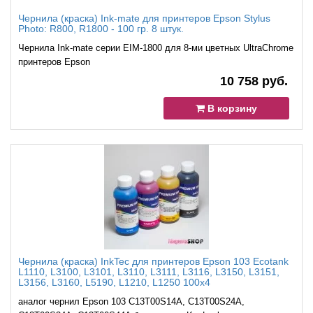
Чернила (краска) Ink-mate для принтеров Epson Stylus
Photo: R800, R1800 - 100 гр. 8 штук.
Чернила Ink-mate серии EIM-1800 для 8-ми цветных UltraChrome
принтеров Epson
10 758 руб.
В корзину
Чернила (краска) InkTec для принтеров Epson 103 Ecotank
L1110, L3100, L3101, L3110, L3111, L3116, L3150, L3151,
L3156, L3160, L5190, L1210, L1250 100x4
аналог чернил Epson 103 C13T00S14A, C13T00S24A,