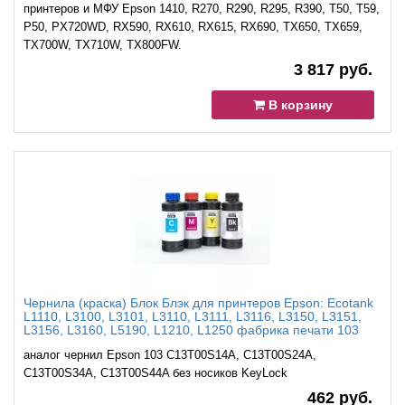
принтеров и МФУ Epson 1410, R270, R290, R295, R390, T50, T59,
P50, PX720WD, RX590, RX610, RX615, RX690, TX650, TX659,
TX700W, TX710W, TX800FW.
3 817 руб.
В корзину
Чернила (краска) Блок Блэк для принтеров Epson: Ecotank
L1110, L3100, L3101, L3110, L3111, L3116, L3150, L3151,
L3156, L3160, L5190, L1210, L1250 фабрика печати 103
аналог чернил Epson 103 C13T00S14A, C13T00S24A,
C13T00S34A, C13T00S44A без носиков KeyLock
462 руб.