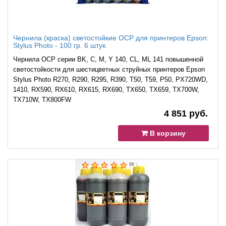
Чернила (краска) светостойкие OCP для принтеров Epson:
Stylus Photo - 100 гр. 6 штук.
Чернила OCP серии BK, C, M, Y 140, CL, ML 141 повышенной
светостойкости для шестицветных струйных принтеров Epson
Stylus Photo R270, R290, R295, R390, T50, T59, P50, PX720WD,
1410, RX590, RX610, RX615, RX690, TX650, TX659, TX700W,
TX710W, TX800FW
4 851 руб.
В корзину
1