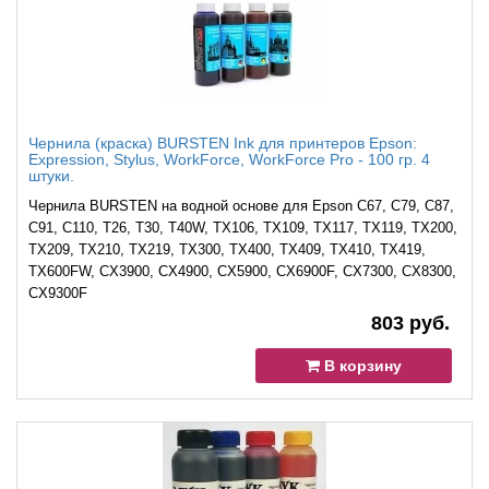
Чернила (краска) BURSTEN Ink для принтеров Epson:
Expression, Stylus, WorkForce, WorkForce Pro - 100 гр. 4
штуки.
Чернила BURSTEN на водной основе для Epson C67, C79, C87,
C91, C110, T26, T30, T40W, TX106, TX109, TX117, TX119, TX200,
TX209, TX210, TX219, TX300, TX400, TX409, TX410, TX419,
TX600FW, CХ3900, CX4900, CX5900, CX6900F, CX7300, CX8300,
CX9300F
803 руб.
В корзину