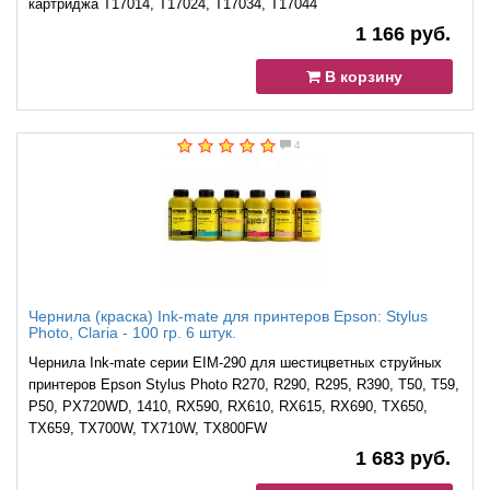
картриджа T17014, T17024, T17034, T17044
1 166 руб.
В корзину
4
Чернила (краска) Ink-mate для принтеров Epson: Stylus
Photo, Claria - 100 гр. 6 штук.
Чернила Ink-mate серии EIM-290 для шестицветных струйных
принтеров Epson Stylus Photo R270, R290, R295, R390, T50, T59,
P50, PX720WD, 1410, RX590, RX610, RX615, RX690, TX650,
TX659, TX700W, TX710W, TX800FW
1 683 руб.