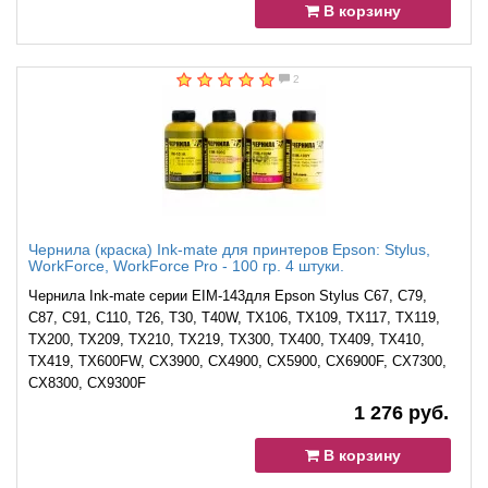
В корзину
2
Чернила (краска) Ink-mate для принтеров Epson: Stylus,
WorkForce, WorkForce Pro - 100 гр. 4 штуки.
Чернила Ink-mate серии EIM-143для Epson Stylus C67, C79,
C87, C91, C110, T26, T30, T40W, TX106, TX109, TX117, TX119,
TX200, TX209, TX210, TX219, TX300, TX400, TX409, TX410,
TX419, TX600FW, CХ3900, CX4900, CX5900, CX6900F, CX7300,
CX8300, CX9300F
1 276 руб.
В корзину