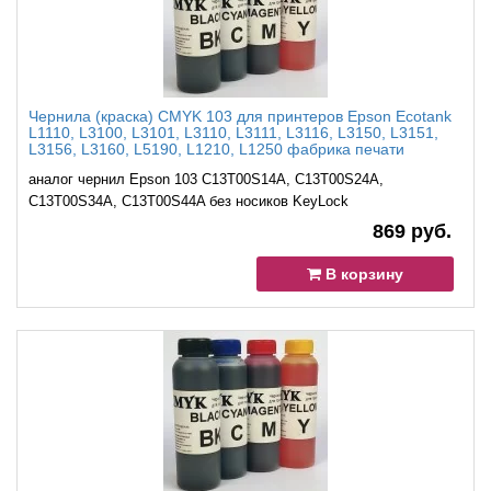
Чернила (краска) CMYK 103 для принтеров Epson Ecotank
L1110, L3100, L3101, L3110, L3111, L3116, L3150, L3151,
L3156, L3160, L5190, L1210, L1250 фабрика печати
аналог чернил Epson 103 C13T00S14A, C13T00S24A,
C13T00S34A, C13T00S44A без носиков KeyLock
869 руб.
В корзину