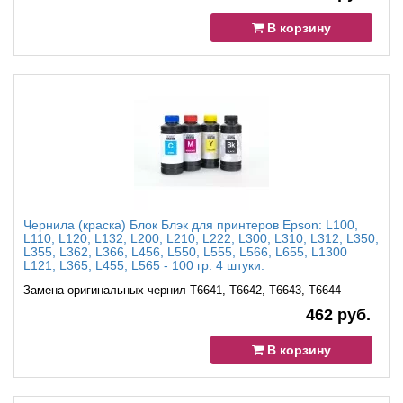
В корзину
Чернила (краска) Блок Блэк для принтеров Epson: L100,
L110, L120, L132, L200, L210, L222, L300, L310, L312, L350,
L355, L362, L366, L456, L550, L555, L566, L655, L1300
L121, L365, L455, L565 - 100 гр. 4 штуки.
Замена оригинальных чернил T6641, T6642, T6643, T6644
462 руб.
В корзину