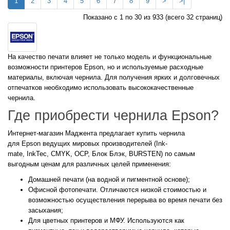
1
2
3
4
5
6
7
8
9
>
>|
Показано с 1 по 30 из 933 (всего 32 страниц)
На качество печати влияет не только модель и функциональные
возможности принтеров Epson, но и используемые расходные
материалы, включая чернила. Для получения ярких и долговечных
отпечатков необходимо использовать высококачественные
чернила.
Где приобрести чернила Epson?
Интернет-магазин Маджента предлагает купить чернила
для Epson ведущих мировых производителей (Ink-
mate, InkTec, CMYK, OCP, Блок Блэк, BURSTEN) по самым
выгодным ценам для различных целей применения:
Домашней печати (на водной и пигментной основе);
Офисной фотопечати. Отличаются низкой стоимостью и
возможностью осуществления перерыва во время печати без
засыхания;
Для цветных принтеров и МФУ. Используются как