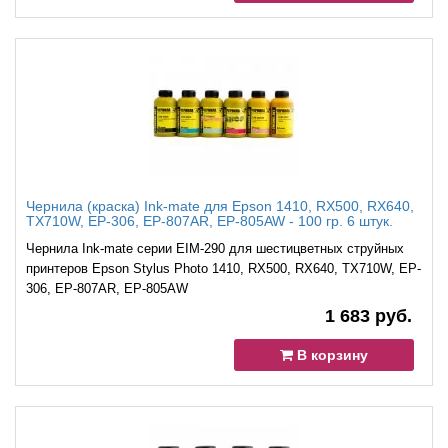
Чернила (краска) Ink-mate для Epson 1410, RX500, RX640,
TX710W, EP-306, EP-807AR, EP-805AW - 100 гр. 6 штук.
Чернила Ink-mate серии EIM-290 для шестицветных струйных
принтеров Epson Stylus Photo 1410, RX500, RX640, TX710W, EP-
306, EP-807AR, EP-805AW
1 683 руб.
В корзину