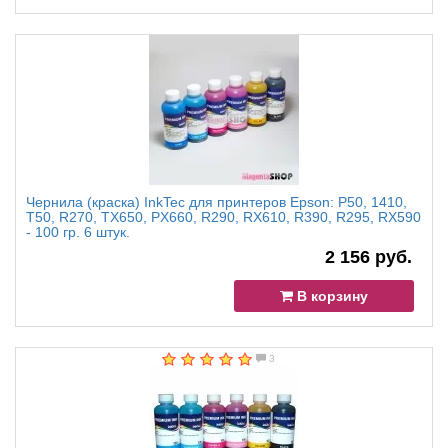
Чернила (краска) InkTec для принтеров Epson: P50, 1410,
T50, R270, TX650, PX660, R290, RX610, R390, R295, RX590
- 100 гр. 6 штук.
2 156 руб.
В корзину
3