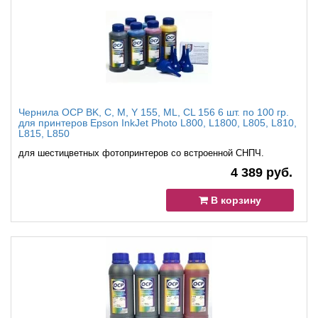
Чернила OCP BK, C, M, Y 155, ML, CL 156 6 шт. по 100 гр.
для принтеров Epson InkJet Photo L800, L1800, L805, L810,
L815, L850
для шестицветных фотопринтеров со встроенной СНПЧ.
4 389 руб.
В корзину