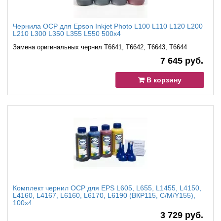
Чернила OCP для Epson Inkjet Photo L100 L110 L120 L200
L210 L300 L350 L355 L550 500x4
Замена оригинальных чернил T6641, T6642, T6643, T6644
7 645 руб.
В корзину
Комплект чернил ОСР для EPS L605, L655, L1455, L4150,
L4160, L4167, L6160, L6170, L6190 (ВКP115, C/M/Y155),
100x4
3 729 руб.