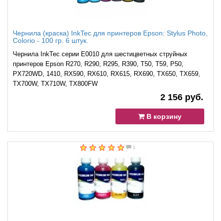
Чернила (краска) InkTec для принтеров Epson: Stylus Photo,
Colorio - 100 гр. 6 штук.
Чернила InkTec серии E0010 для шестицветных струйных
принтеров Epson R270, R290, R295, R390, T50, T59, P50,
PX720WD, 1410, RX590, RX610, RX615, RX690, TX650, TX659,
TX700W, TX710W, TX800FW
2 156 руб.
В корзину
1