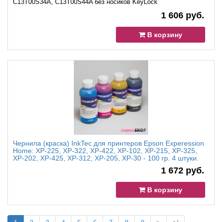
C13T00S34A, C13T00S44A без носиков KeyLock
1 606 руб.
В корзину
Чернила (краска) InkTec для принтеров Epson Experession
Home: XP-225, XP-322, XP-422, XP-102, XP-215, XP-325,
XP-202, XP-425, XP-312, XP-205, XP-30 - 100 гр. 4 штуки.
1 672 руб.
В корзину