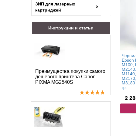
ЗИП для лазерных
картриджей
Инструкции и статьи
Чернил
Epson 
M100, 
M2140,
Преимущества покупки самого
M1140,
дешёвого принтера Canon
M2170,
PIXMA MG2540S
M3180 
гр.
2 28