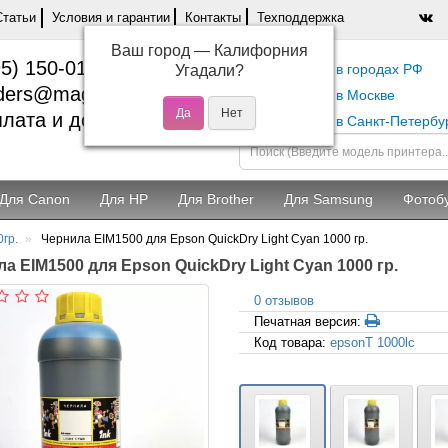
Статьи
Условия и гарантии
Контакты
Техподдержка
Ваш город —
Калифорния
5) 150-01-37
Самовывоз в городах РФ
Угадали?
ders@magentashop.ru
Самовывоз в Москве
лата и доставка
Самовывоз в Санкт-Петербу
Для Canon
Для HP
Для Brother
Для Samsung
Фотоб
0гр.
Чернила EIM1500 для Epson QuickDry Light Cyan 1000 гр.
а EIM1500 для Epson QuickDry Light Cyan 1000 гр.
0 отзывов
Печатная версия:
Код товара:
epsonT 1000lc