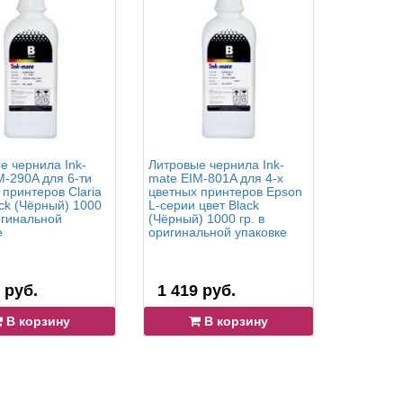
е чернила Ink-
Литровые чернила Ink-
Чернила
M-290A для 6-ти
mate EIM-801A для 4-х
Glossy Op
 принтеров Claria
цветных принтеров Epson
(Оптимиз
ack (Чёрный) 1000
L-серии цвет Black
принтеров
игинальной
(Чёрный) 1000 гр. в
Photo: R
е
оригинальной упаковке
гр.
 руб.
1 419 руб.
6 897 
В корзину
В корзину