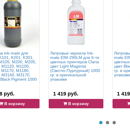
а ink-mate для
Литровые чернила Ink-
Литровы
K101, K201, K301,
mate EIM-290LM для 6-ти
mate EI
M105, M200, M205,
цветных принтеров Claria
цветных
 M1120, M1100,
цвет Light Magenta
цвет Bl
 M1170, M1180,
(Светло-Пурпурный) 1000
гр. в ор
 M3140, M3170,
гр. в оригинальной
упаковк
Black Pigment 1000
упаковке
8 руб.
1 419 руб.
1 419
В корзину
В корзину