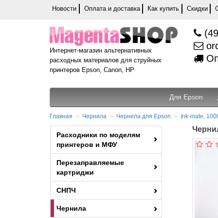
Новости
Оплата и доставка
Как купить
Скидки
(49
or
Интернет-магазин альтернативных
Оп
расходных материалов для струйных
принтеров Epson, Canon, HP
Для Epson
Главная
Чернила
Чернила для Epson
Ink-mate, 100
Чернил
Расходники по моделям
принтеров и МФУ
Перезаправляемые
картриджи
СНПЧ
Чернила