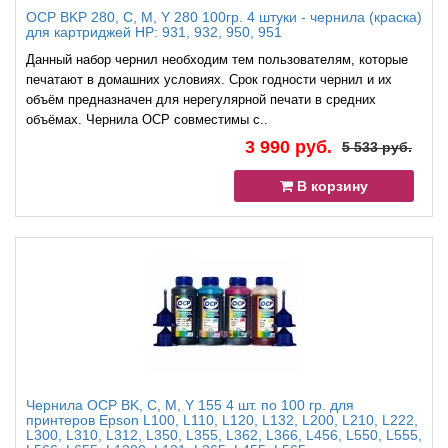
OCP BKP 280, C, M, Y 280 100гр. 4 штуки - чернила (краска)
для картриджей HP: 931, 932, 950, 951
Данный набор чернил необходим тем пользователям, которые
печатают в домашних условиях. Срок годности чернил и их
объём предназначен для нерегулярной печати в средних
объёмах. Чернила OCP совместимы с..
3 990 руб.
5 533 руб.
В корзину
Чернила OCP BK, C, M, Y 155 4 шт. по 100 гр. для
принтеров Epson L100, L110, L120, L132, L200, L210, L222,
L300, L310, L312, L350, L355, L362, L366, L456, L550, L555,