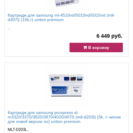
Картридж для samsung ml-4510nd/5010nd/5015nd (mlt-
d307l) (15k,r) uniton premium
..
6 449 руб.
В корзину
Картридж для samsung proxpress sl-
m3320/3370/3820/3870/4020/4070 (mlt-d203l) (5k, с чипом
для новой версии по) uniton premium
MLT-D203L..