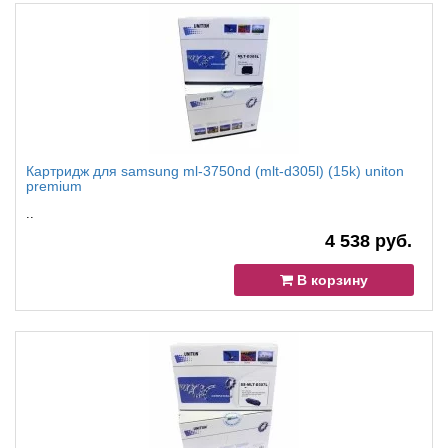
Картридж для samsung ml-3750nd (mlt-d305l) (15k) uniton
premium
..
4 538 руб.
В корзину