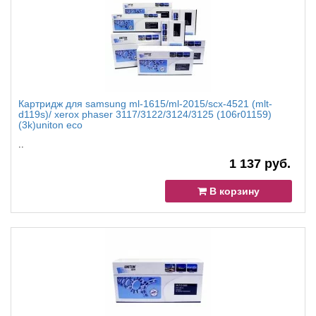
Картридж для samsung ml-1615/ml-2015/scx-4521 (mlt-
d119s)/ xerox phaser 3117/3122/3124/3125 (106r01159)
(3k)uniton eco
..
1 137 руб.
В корзину