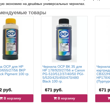
ную экономию на дешёвых универсальных чернилах.
мендуемые товары
а OCP для HP
Чернила OCP BK 35 для
Чернила
0/655/27/56 BKP
HP 178/920/27/56 и Canon
картрид
ck Pigment 100 гр.
PG-510/512/37/40/50 PGI-
CB322HE
5/520/425/450/470/480
HP178XL
Black 100 гр.
(Пурпур
2 руб.
671 руб.
671 р
В корзину
В корзину