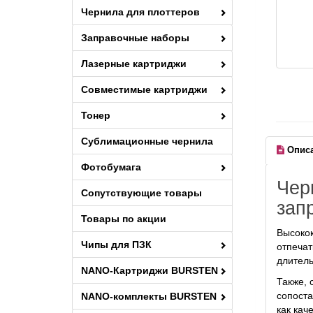
Чернила для плоттеров
Заправочные наборы
Лазерные картриджи
Совместимые картриджи
Тонер
Сублимационные чернила
Опис
Фотобумага
Чер
Сопутствующие товары
зап
Товары по акции
Высокок
Чипы для ПЗК
отпечат
длитель
NANO-Картриджи BURSTEN
Также, 
сопоста
NANO-комплекты BURSTEN
как кач