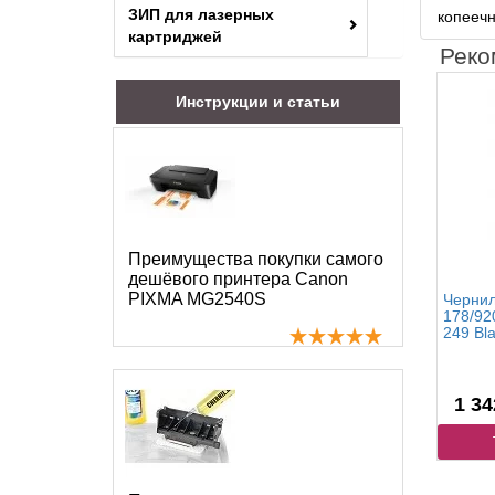
ЗИП для лазерных
копееч
картриджей
Реко
Инструкции и статьи
Преимущества покупки самого
дешёвого принтера Canon
PIXMA MG2540S
Чернил
178/92
249 Bla
1 34