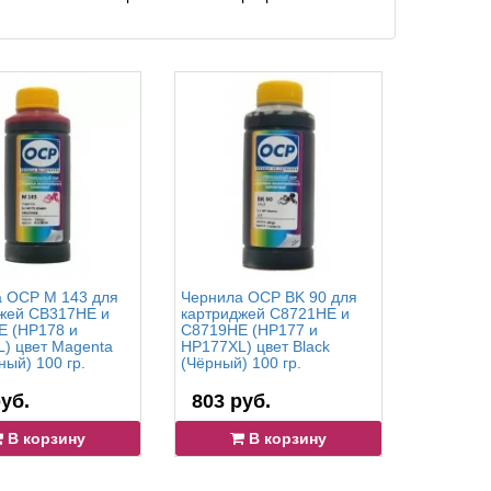
 OCP M 143 для
Чернила OCP BK 90 для
Чернила 
жей CB317HE и
картриджей C8721HE и
(Голубой
 (HP178 и
C8719HE (HP177 и
CB323HE
) цвет Magenta
HP177XL) цвет Black
(HP178 и
ный) 100 гр.
(Чёрный) 100 гр.
уб.
803 руб.
671 р
В корзину
В корзину