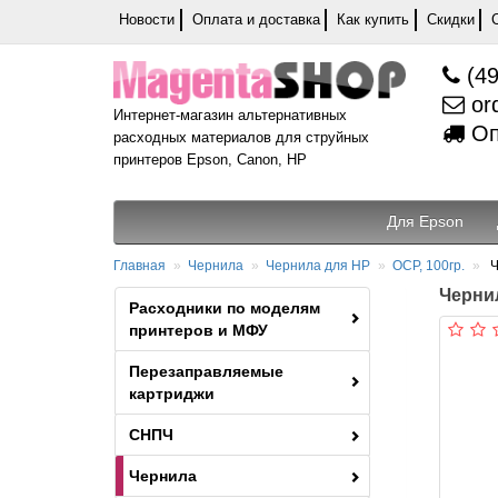
Новости
Оплата и доставка
Как купить
Скидки
(49
or
Интернет-магазин альтернативных
Оп
расходных материалов для струйных
принтеров Epson, Canon, HP
Для Epson
Главная
Чернила
Чернила для HP
OCP, 100гр.
Ч
Чернил
Расходники по моделям
принтеров и МФУ
Перезаправляемые
картриджи
СНПЧ
Чернила