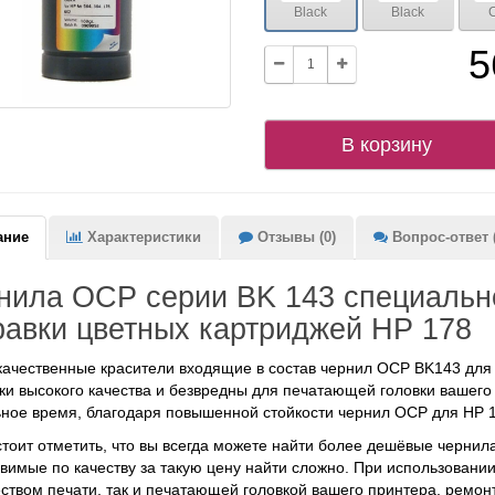
Black
Black
5
В корзину
ание
Характеристики
Отзывы (0)
Вопрос-ответ (
нила OCP серии BK 143 специальн
равки цветных картриджей HP 178
ачественные красители входящие в состав чернил OCP BK143 для 
ки высокого качества и безвредны для печатающей головки вашег
ное время, благодаря повышенной стойкости чернил OCP для HP 1
стоит отметить, что вы всегда можете найти более дешёвые чернил
вимые по качеству за такую цену найти сложно. При использовании
еством печати, так и печатающей головкой вашего принтера, ремон