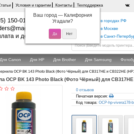
Статьи
Условия и гарантии
Контакты
Техподдержка
Ваш город —
Калифорния
5) 150-01-37
Самовывоз в городах РФ
Угадали?
ders@magentashop.ru
Самовывоз в Москве
лата и доставка
Самовывоз в Санкт-Петербу
Для Canon
Для HP
Для Brother
Для Samsung
Фотоб
ернила OCP BK 143 Photo Black (Фото Чёрный) для CB317HE и CB322HE (HP1
а OCP BK 143 Photo Black (Фото Чёрный) для CB317HE 
0 отзывов
Печатная версия:
Код товара:
OCP-hp-vivera178-b