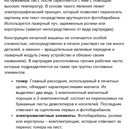
на бумажный лист, после скрепляется с ним с помощью
высоких температур. В основе такого явления лежит
электрографический принцип, который позволяет переносить
картинку или текст посредством крутящегося фотобарабана.
Используется лазерный луч, заряженные ролики или
коротроны (зависит непосредственно от вида картриджа).
Конструкция печатной машины не отличается особой
сложностью, непосредственно в печати участвует не так много
деталей, а именно – вращательные валковые передачи и
лазерный модуль (чему устройство и обязано своим
названием). В картридже расположены прочие рабочие части,
которые подразделяются на такие три группы составных
элементов:
тонер
. Главный расходник, используемый в печатных
целях, обладает характеристиками магнита. Их
выделяют два вида, 1-компонентный магнитный
порошок и 2-компонентный: состоит из переносимых на
бумажные листы девелоперов и носителей. Последние
отвечают за сцепление первых и фотобарабанов;
электромагнитные элементы
. Фотобарабаны, ролики
или коротроны – комплектующие, которые отвечают за
перенос тонера на лист;