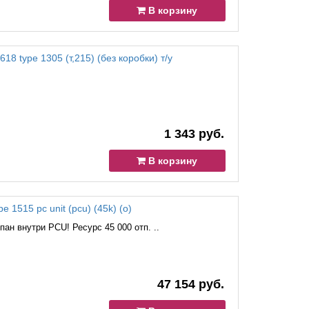
В корзину
18 type 1305 (т,215) (без коробки) т/у
1 343 руб.
В корзину
e 1515 pc unit (pcu) (45k) (o)
ан внутри PCU! Ресурс 45 000 отп. ..
47 154 руб.