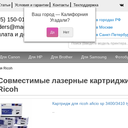
Статьи
Условия и гарантии
Контакты
Техподдержка
Ваш город —
Калифорния
5) 150-01-37
Самовывоз в городах РФ
Угадали?
ders@magentashop.ru
Самовывоз в Москве
лата и доставка
Самовывоз в Санкт-Петербу
Для Canon
Для HP
Для Brother
Для Samsung
Фотоб
я Ricoh
Совместимые лазерные картриджи
Ricoh
Картридж для ricoh aficio sp 3400/3410 
..