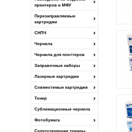
AF MP 2500
1515F
принтеров и МФУ
AF MP 2500LN
1515MF
Перезаправляемые
AF MP 2500SP
1515PS
картриджи
MP 2000
200N
СНПЧ
MP 201
200S
Чернила
MP3353
2015
Чернила для плоттеров
MP5002E
2016
SP101E
Заправочные наборы
2018
SP150HE
2018D
Лазерные картриджи
SP200HE
2020
Совместимые картриджи
SP300
2020D
Тонер
SP311UXE
2022
Сублимационные чернила
SP3400HE
2027
SP4500HE
Фотобумага
202SN
SPC250
2032
Сопутствующие товары