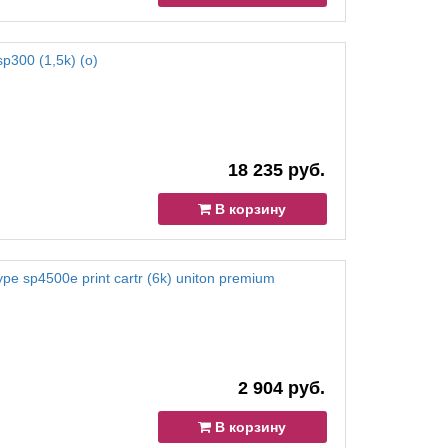
sp300 (1,5k) (o)
18 235 руб.
В корзину
pe sp4500e print cartr (6k) uniton premium
2 904 руб.
В корзину