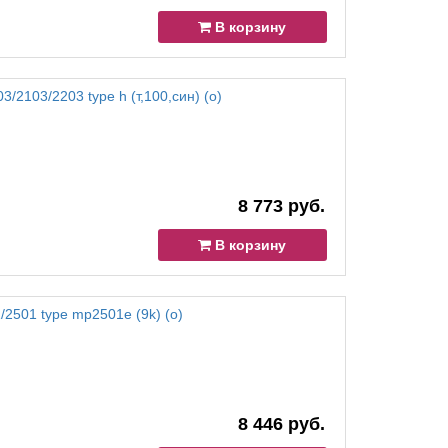
В корзину
03/2103/2203 type h (т,100,син) (o)
8 773 руб.
В корзину
/2501 type mp2501e (9k) (o)
8 446 руб.