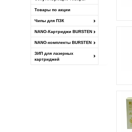
type H
203SF
Товары по акции
type MP5002
203SFN
Чипы для ПЗК
type SP4500E
203SFNw
NANO-Картриджи BURSTEN
210
NANO-комплекты BURSTEN
210SF
210SU
ЗИП для лазерных
картриджей
212SFNw
212SFw
212SUw
212w
3025
3030
311DN
311DNw