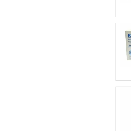
311SFN
311SFNw
3600DN
3600SF
3610SF
4510DN
4510SF
C2003
C2103
C2203
C250DN
C250SF
FT-3613
FT-3813
FT-4015