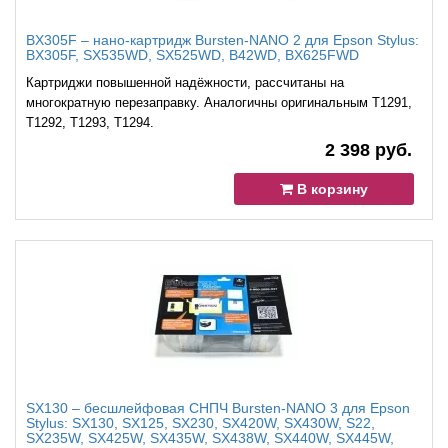
BX305F – нано-картридж Bursten-NANO 2 для Epson Stylus:
BX305F, SX535WD, SX525WD, B42WD, BX625FWD
Картриджи повышенной надёжности, рассчитаны на
многократную перезаправку. Аналогичны оригинальным T1291,
T1292, T1293, T1294.
2 398 руб.
В корзину
SX130 – бесшлейфовая СНПЧ Bursten-NANO 3 для Epson
Stylus: SX130, SX125, SX230, SX420W, SX430W, S22,
SX235W, SX425W, SX435W, SX438W, SX440W, SX445W,