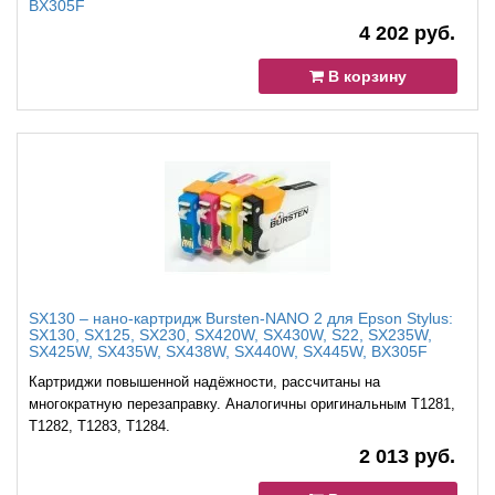
BX305F
4 202 руб.
В корзину
SX130 – нано-картридж Bursten-NANO 2 для Epson Stylus:
SX130, SX125, SX230, SX420W, SX430W, S22, SX235W,
SX425W, SX435W, SX438W, SX440W, SX445W, BX305F
Картриджи повышенной надёжности, рассчитаны на
многократную перезаправку. Аналогичны оригинальным T1281,
T1282, T1283, T1284.
2 013 руб.