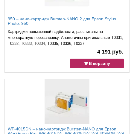
950 – нано-картридж Bursten-NANO 2 для Epson Stylus
Photo: 950
Картриджи повышенной надёжности, рассчитаны на
многократную перезаправку. Аналогичны оригинальным T0331,
T0332, T0333, T0334, T0335, T0336, T0337.
4 191 руб.
В корзину
WP-4015DN – нано-картридж Bursten-NANO для Epson
WorkForce Pro: WP-4015DN, WP-4025DW, WP-4095DN, WP-