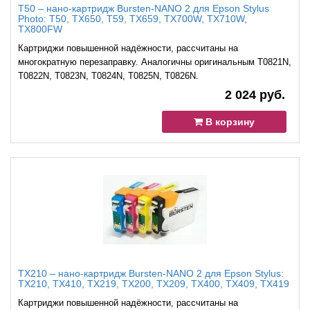
T50 – нано-картридж Bursten-NANO 2 для Epson Stylus
Photo: T50, TX650, T59, TX659, TX700W, TX710W,
TX800FW
Картриджи повышенной надёжности, рассчитаны на
многократную перезаправку. Аналогичны оригинальным T0821N,
T0822N, T0823N, T0824N, T0825N, T0826N.
2 024 руб.
В корзину
TX210 – нано-картридж Bursten-NANO 2 для Epson Stylus:
TX210, TX410, TX219, TX200, TX209, TX400, TX409, TX419
Картриджи повышенной надёжности, рассчитаны на