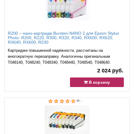
R200 – нано-картридж Bursten-NANO 2 для Epson Stylus
Photo: R200, R220, R300, R320, R340, RX500, RX620,
RX640, RX600, R230
Картриджи повышенной надёжности, рассчитаны на
многократную перезаправку. Аналогичны оригинальным
Т048140, Т048240, Т048340, Т048440, Т048540, Т048640.
2 024 руб.
В корзину
1