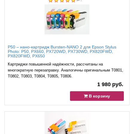
2
P50 – нано-картридж Bursten-NANO 2 для Epson Stylus
Photo: P50, PX660, PX720WD, PX730WD, PX820FWD,
PX820FWD, PX650
Картриджи повышенной надёжности, рассчитаны на
многократную перезаправку. Аналогичны оригинальным T0801,
T0802, T0803, T0804, T0805, T0806.
1 980 руб.
В корзину