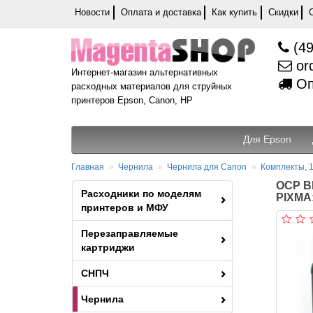
Новости
Оплата и доставка
Как купить
Скидки
(49
or
Интернет-магазин альтернативных
Оп
расходных материалов для струйных
принтеров Epson, Canon, HP
Для Epson
Главная
Чернила
Чернила для Canon
Комплекты, 1
OCP BK
Расходники по моделям
PIXMA:
принтеров и МФУ
Перезаправляемые
картриджи
СНПЧ
Чернила