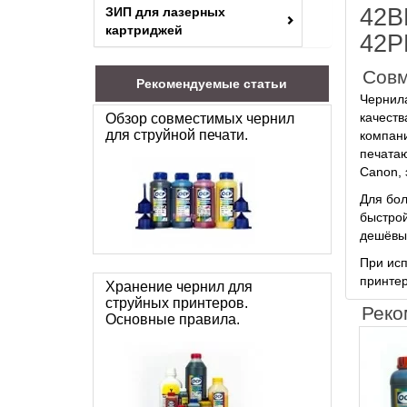
42B
ЗИП для лазерных
картриджей
42P
Совм
Рекомендуемые статьи
Чернила
качеств
Обзор совместимых чернил
для струйной печати.
компани
печатаю
Canon, 
Для бол
быстрой
дешёвые
При исп
принтер
Хранение чернил для
струйных принтеров.
Реко
Основные правила.