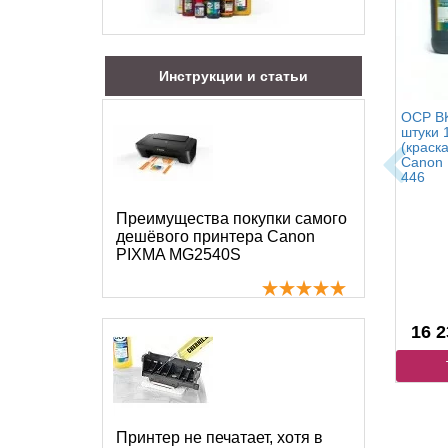
Инструкции и статьи
OCP BK
штуки 
(краск
Canon 
446
Преимущества покупки самого
дешёвого принтера Canon
PIXMA MG2540S
16 2
Принтер не печатает, хотя в