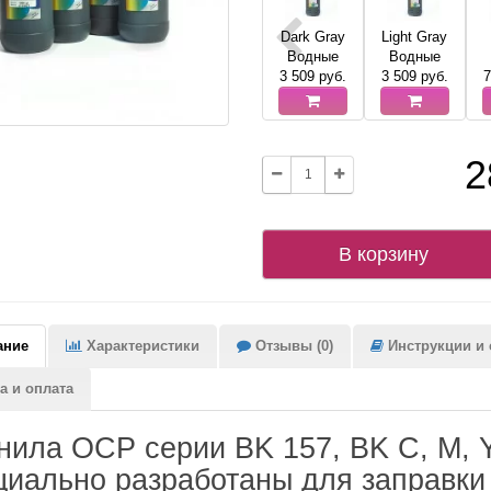
Dark Gray
Light Gray
Водные
Водные
3 509
руб.
3 509
руб.
7
2
В корзину
ание
Характеристики
Отзывы (0)
Инструкции и с
а и оплата
нила OCP серии BK 157, BK C, M, Y
циально разработаны для заправки