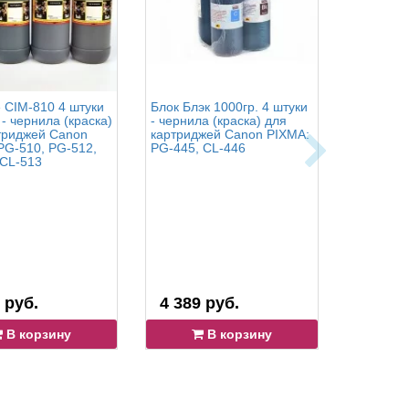
e CIM-810 4 штуки
Блок Блэк 1000гр. 4 штуки
OCP BK 35
 - чернила (краска)
- чернила (краска) для
С 712 (S
триджей Canon
картриджей Canon PIXMA:
1000 гр. 
PG-510, PG-512,
PG-445, CL-446
для карт
 CL-513
PIXMA: PG
CLI-451, 
 руб.
4 389 руб.
25 773
В корзину
В корзину