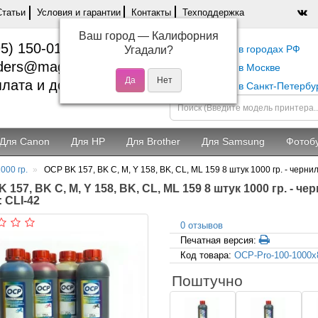
Статьи
Условия и гарантии
Контакты
Техподдержка
Ваш город —
Калифорния
5) 150-01-37
Самовывоз в городах РФ
Угадали?
ders@magentashop.ru
Самовывоз в Москве
лата и доставка
Самовывоз в Санкт-Петербу
Для Canon
Для HP
Для Brother
Для Samsung
Фотоб
000 гр.
OCP BK 157, BK C, M, Y 158, BK, CL, ML 159 8 штук 1000 гр. - черн
 157, BK C, M, Y 158, BK, CL, ML 159 8 штук 1000 гр. - ч
 CLI-42
0 отзывов
Печатная версия:
Код товара:
OCP-Pro-100-1000x
Поштучно