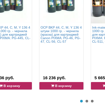
P 44, C, M, Y 136 4
OCP BKP 44, C, M, Y 136 4
Ink-mat
1000 гр. - чернила
штуки 1000 гр. - чернила
1000 гр.
а) для картриджей
(краска) для картриджей
для кар
PIXMA: PG-445, CL-
Canon PIXMA: PG-46, PG-
PIXMA: 
47, CL-56, CL-57
CL-511,
36 руб.
16 236 руб.
5 665
В корзину
В корзину