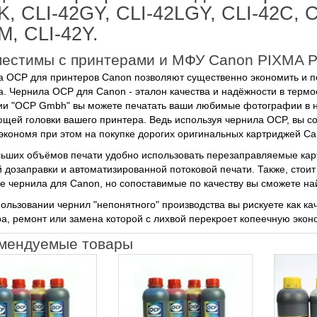
K, CLI-42GY, CLI-42LGY, CLI-42C, C
M, CLI-42Y.
естимы c принтерами и МФУ Canon PIXMA Pr
 OCP для принтеров Canon позволяют существенно экономить и п
а. Чернила OCP для Canon - эталон качества и надёжности в терм
и "OCP Gmbh" вы можете печатать ваши любимые фотографии в на
щей головки вашего принтера. Ведь используя чернила OCP, вы с
экономя при этом на покупке дорогих оригинальных картриджей Ca
ьших объёмов печати удобно использовать перезаправляемые ка
 дозаправки и автоматизированной потоковой печати. Также, стоит 
 чернила для Canon, но сопоставимые по качеству вы сможете на
ользовании чернил "непонятного" производства вы рискуете как ка
а, ремонт или замена которой с лихвой перекроет копеечную эко
мендуемые товары