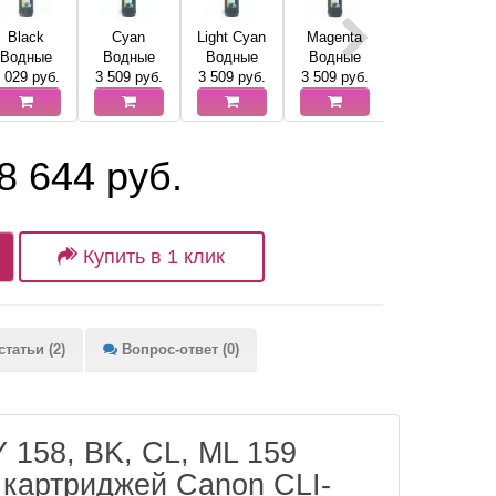
Black
Cyan
Light Cyan
Magenta
Light Magenta
Водные
Водные
Водные
Водные
Водные
 029
руб.
3 509
руб.
3 509
руб.
3 509
руб.
3 509
руб.
8 644 руб.
Купить в 1 клик
татьи (2)
Вопрос-ответ (0)
 158, BK, CL, ML 159
 картриджей Canon CLI-