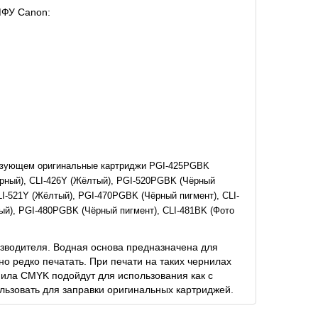
МФУ Canon:
льзующем оригинальные картриджи PGI-425PGBK
пурный), CLI-426Y (Жёлтый), PGI-520PGBK (Чёрный
CLI-521Y (Жёлтый), PGI-470PGBK (Чёрный пигмент), CLI-
тый), PGI-480PGBK (Чёрный пигмент), CLI-481BK (Фото
зводителя. Водная основа предназначена для
о редко печатать. При печати на таких чернилах
рнила CMYK подойдут для использования как с
льзовать для заправки оригинальных картриджей.