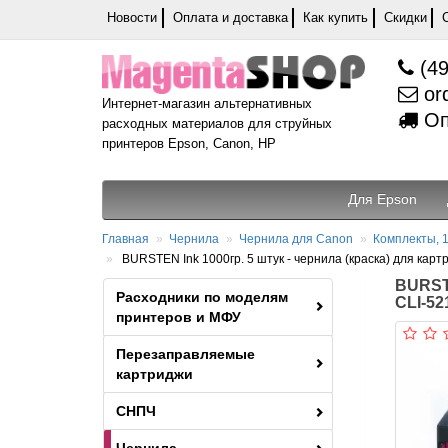
Новости
Оплата и доставка
Как купить
Скидки
(49
or
Интернет-магазин альтернативных
Оп
расходных материалов для струйных
принтеров Epson, Canon, HP
Для Epson
Главная
Чернила
Чернила для Canon
Комплекты, 1
BURSTEN Ink 1000гр. 5 штук - чернила (краска) для картр
BURSTE
Расходники по моделям
CLI-521
принтеров и МФУ
Перезаправляемые
картриджи
СНПЧ