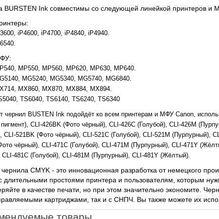
а BURSTEN Ink совместимы со следующей линейкой принтеров и 
ринтеры:
3600, iP4600, iP4700, iP4840, iP4940.
X6540.
ФУ:
P540, MP550, MP560, MP620, MP630, MP640.
G5140, MG5240, MG5340, MG5740, MG6840.
X714, MX860, MX870, MX884, MX894.
S5040, TS6040, TS6140, TS6240, TS6340
т чернил BUSTEN Ink подойдёт ко всем принтерам и МФУ Canon, испо
пигмент), CLI-426BK (Фото чёрный), CLI-426C (Голубой), CLI-426M (Пур
, CLI-521BK (Фото чёрный), CLI-521C (Голубой), CLI-521M (Пурпурный), 
ото чёрный), CLI-471C (Голубой), CLI-471M (Пурпурный), CLI-471Y (Жёл
 CLI-481C (Голубой), CLI-481M (Пурпурный), CLI-481Y (Жёлтый).
чернила CMYK - это инновационная разработка от немецкого прои
с длительными простоями принтера и пользователям, которым нужн
еряйте в качестве печати, но при этом значительно экономите. Че
равляемыми картриджами, так и с СНПЧ. Вы также можете их испо
мендуемые товары