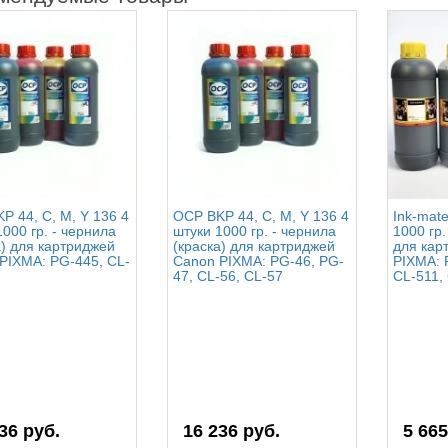
P 44, C, M, Y 136 4
OCP BKP 44, C, M, Y 136 4
Ink-mat
1000 гр. - чернила
штуки 1000 гр. - чернила
1000 гр.
а) для картриджей
(краска) для картриджей
для кар
PIXMA: PG-445, CL-
Canon PIXMA: PG-46, PG-
PIXMA: 
47, CL-56, CL-57
CL-511,
36 руб.
16 236 руб.
5 665