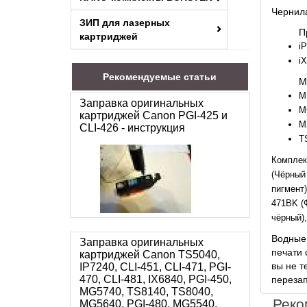
Чернил
ЗИП для лазерных
П
картриджей
iP
i
Рекомендуемые статьи
М
M
Заправка оригинальных
M
картриджей Canon PGI-425 и
M
CLI-426 - инструкция
T
Комплек
(Чёрный 
пигмент)
471BK (Ф
чёрный),
Водные 
Заправка оригинальных
печати 
картриджей Canon TS5040,
вы не т
IP7240, CLI-451, CLI-471, PGI-
470, CLI-481, IX6840, PGI-450,
перезап
MG5740, TS8140, TS8040,
Реко
MG5640, PGI-480, MG5540,