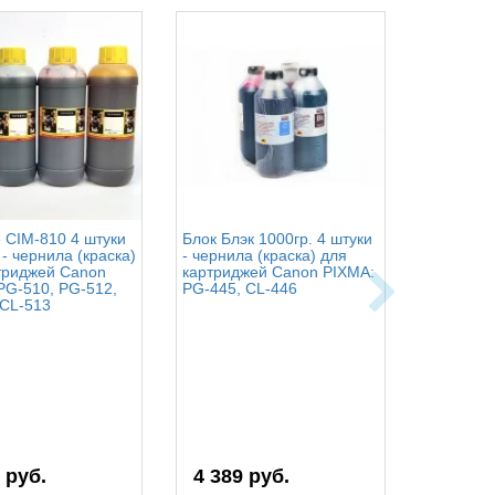
e CIM-810 4 штуки
Блок Блэк 1000гр. 4 штуки
OCP BK 35
 - чернила (краска)
- чернила (краска) для
С 712 (S
триджей Canon
картриджей Canon PIXMA:
1000 гр. 
PG-510, PG-512,
PG-445, CL-446
для карт
 CL-513
PIXMA: PG
CLI-451, 
 руб.
4 389 руб.
25 773