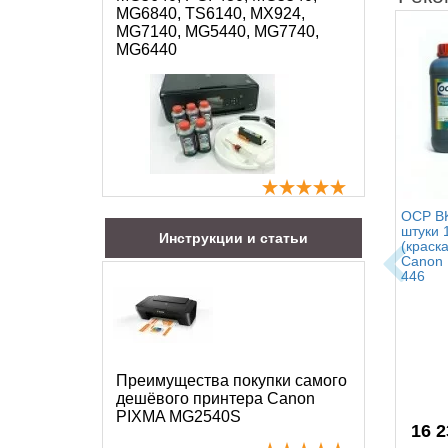
MG6840, TS6140, MX924,
MG7140, MG5440, MG7740,
MG6440
OCP BK
штуки 
Инструкции и статьи
(краск
Canon 
446
Преимущества покупки самого
дешёвого принтера Canon
PIXMA MG2540S
16 2