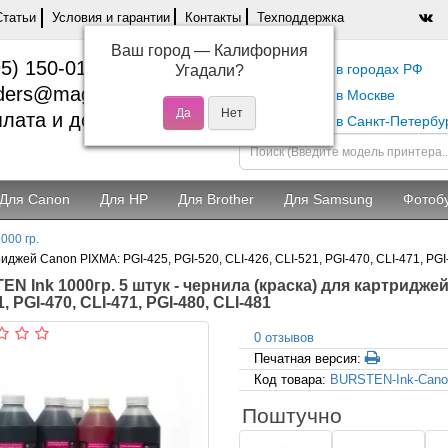
Статьи
Условия и гарантии
Контакты
Техподдержка
Ваш город —
Калифорния
5) 150-01-37
Самовывоз в городах РФ
Угадали?
ders@magentashop.ru
Самовывоз в Москве
лата и доставка
Самовывоз в Санкт-Петербу
Для Canon
Для HP
Для Brother
Для Samsung
Фотоб
000 гр.
иджей Canon PIXMA: PGI-425, PGI-520, CLI-426, CLI-521, PGI-470, CLI-471, PGI
N Ink 1000гр. 5 штук - чернила (краска) для картриджей 
, PGI-470, CLI-471, PGI-480, CLI-481
0 отзывов
Печатная версия:
Код товара:
BURSTEN-Ink-Cano
Поштучно