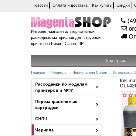
Новости
Оплата и доставка
Как купить
Скидки
(49
or
Интернет-магазин альтернативных
Оп
расходных материалов для струйных
принтеров Epson, Canon, HP
Для Epson
Главная
Чернила
Чернила для Canon
Комплекты, 1
Ink-ma
Расходники по моделям
CLI-42
принтеров и МФУ
Перезаправляемые
картриджи
СНПЧ
Чернила