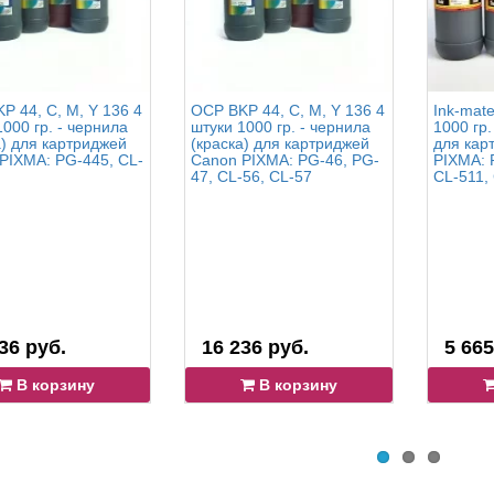
P 44, C, M, Y 136 4
OCP BKP 44, C, M, Y 136 4
Ink-mat
1000 гр. - чернила
штуки 1000 гр. - чернила
1000 гр.
а) для картриджей
(краска) для картриджей
для кар
PIXMA: PG-445, CL-
Canon PIXMA: PG-46, PG-
PIXMA: 
47, CL-56, CL-57
CL-511,
36 руб.
16 236 руб.
5 665
В корзину
В корзину