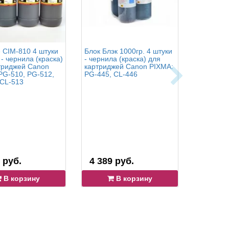
e CIM-810 4 штуки
Блок Блэк 1000гр. 4 штуки
OCP BK 35
 - чернила (краска)
- чернила (краска) для
С 712 (S
триджей Canon
картриджей Canon PIXMA:
1000 гр. 
PG-510, PG-512,
PG-445, CL-446
для карт
 CL-513
PIXMA: PG
CLI-451, 
 руб.
4 389 руб.
25 773
В корзину
В корзину