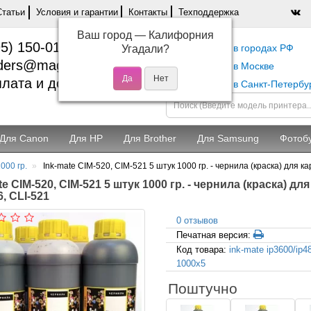
Статьи
Условия и гарантии
Контакты
Техподдержка
Ваш город —
Калифорния
5) 150-01-37
Самовывоз в городах РФ
Угадали?
ders@magentashop.ru
Самовывоз в Москве
лата и доставка
Самовывоз в Санкт-Петербу
Для Canon
Для HP
Для Brother
Для Samsung
Фотоб
000 гр.
Ink-mate CIM-520, CIM-521 5 штук 1000 гр. - чернила (краска) для 
te CIM-520, CIM-521 5 штук 1000 гр. - чернила (краска) д
6, CLI-521
0 отзывов
Печатная версия:
Код товара:
ink-mate ip3600/ip4
1000x5
Поштучно