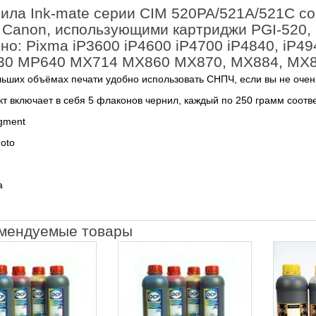
ила Ink-mate серии CIM 520PA/521A/521C с
Canon, использующими картриджи PGI-520, PG
но: Pixma iP3600 iP4600 iP4700 iP4840, i
0 MP640 MX714 MX860 MX870, MX884, MX
ьших объёмах печати удобно использовать СНПЧ, если вы не очень
т включает в себя 5 флаконов чернил, каждый по 250 грамм соотв
igment
hoto
a
мендуемые товары