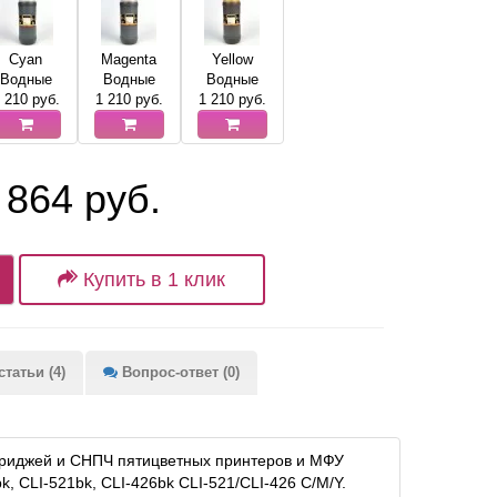
Cyan
Magenta
Yellow
Водные
Водные
Водные
 210
руб.
1 210
руб.
1 210
руб.
 864 руб.
Купить в 1 клик
татьи (4)
Вопрос-ответ (0)
ртриджей и СНПЧ пятицветных принтеров и МФУ
, CLI-521bk, CLI-426bk CLI-521/CLI-426 C/M/Y.