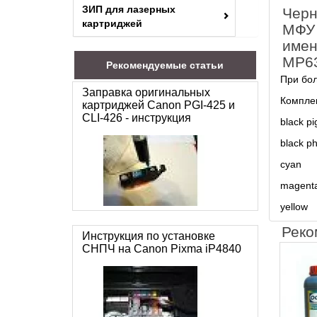
ЗИП для лазерных
Черн
картриджей
МФУ 
имен
MP63
Рекомендуемые статьи
При бол
Заправка оригинальных
Комплек
картриджей Canon PGI-425 и
CLI-426 - инструкция
black p
black p
cyan
magent
yellow
Реко
Инструкция по установке
СНПЧ на Canon Pixma iP4840