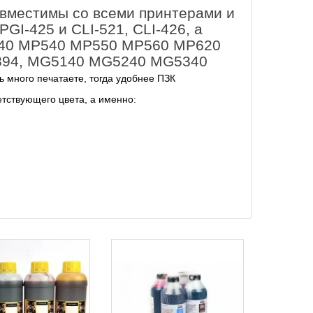
овместимы со всеми принтерами и
I-425 и CLI-521, CLI-426, а
P4940 MP540 MP550 MP560 MP620
894, MG5140 MG5240 MG5340
 много печатаете, тогда удобнее ПЗК
етствующего цвета, а именно: