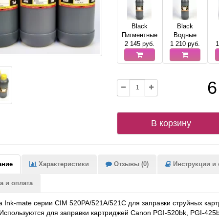
Black
Black
Пигментные
Водные
2 145
руб.
1 210
руб.
1
6
В корзину
ание
Характеристики
Отзывы (0)
Инструкции и с
а и оплата
 Ink-mate серии CIM 520PA/521A/521C для заправки струйных ка
Используются для заправки картриджей Canon PGI-520bk, PGI-425bk