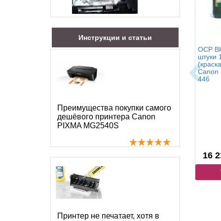
Инструкции и статьи
OCP BK
штуки 
(краск
Canon 
446
Преимущества покупки самого
дешёвого принтера Canon
PIXMA MG2540S
16 2
Принтер не печатает, хотя в