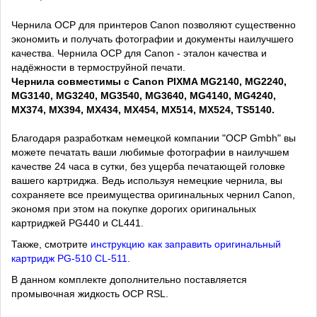
Чернила OCP для принтеров Canon позволяют существенно
экономить и получать фотографии и документы наилучшего
качества. Чернила OCP для Canon - эталон качества и
надёжности в термоструйной печати.
Чернила совместимы с Canon PIXMA MG2140, MG2240,
MG3140, MG3240, MG3540, MG3640, MG4140, MG4240,
MX374, MX394, MX434, MX454, MX514, MX524, TS5140.
Благодаря разработкам немецкой компании "OCP Gmbh" вы
можете печатать ваши любимые фотографии в наилучшем
качестве 24 часа в сутки, без ущерба печатающей головке
вашего картриджа. Ведь используя немецкие чернила, вы
сохраняете все преимущества оригинальных чернил Canon,
экономя при этом на покупке дорогих оригинальных
картриджей PG440 и CL441.
Также, смотрите
инструкцию как заправить оригинальный
картридж PG-510 CL-511
.
В данном комплекте дополнительно поставляется
промывочная жидкость OCP RSL.