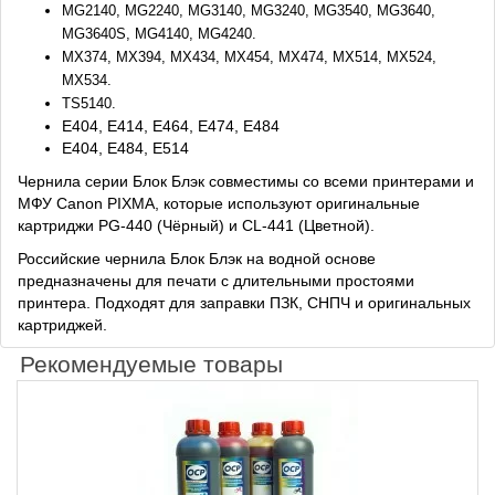
MG2140, MG2240, MG3140, MG3240, MG3540, MG3640,
MG3640S, MG4140, MG4240.
MX374, MX394, MX434, MX454, MX474, MX514, MX524,
MX534.
TS5140.
E404, E414, E464, E474, E484
E404, E484, E514
Чернила серии Блок Блэк совместимы со всеми принтерами и
МФУ Canon PIXMA, которые используют оригинальные
картриджи PG-440 (Чёрный) и CL-441 (Цветной).
Российские чернила Блок Блэк на водной основе
предназначены для печати с длительными простоями
принтера. Подходят для заправки ПЗК, СНПЧ и оригинальных
картриджей.
Рекомендуемые товары