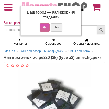
Ваш город —
Калифорния
(495) 150-01-37
Угадали?
Время работы: Пн - Пт 9:30 - 19:00
Контакты
Самовывоз
Оплата и доставка
Главная
ЗИП для лазерных картриджей
Чипы для Xerox
Чип к-жа xerox wc pe220 (3k) (type a2) unitech(apex)