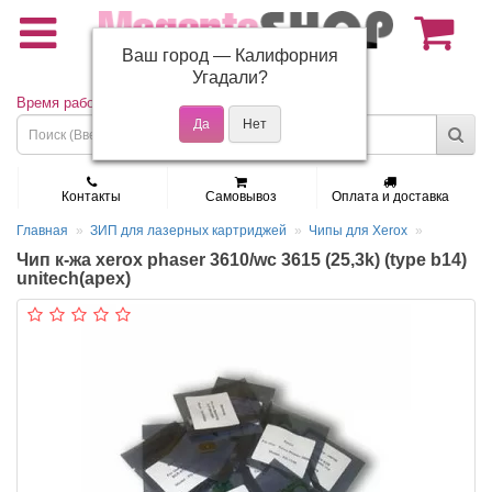
Ваш город —
Калифорния
(495) 150-01-37
Угадали?
Время работы: Пн - Пт 9:30 - 19:00
Контакты
Самовывоз
Оплата и доставка
Главная
ЗИП для лазерных картриджей
Чипы для Xerox
Чип к-жа xerox phaser 3610/wc 3615 (25,3k) (type b14)
unitech(apex)