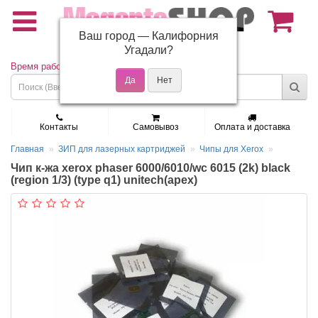
Ваш город —
Калифорния
(495) 150-01-37
Угадали?
Время работы: Пн - Пт 9:30 - 19:00
Контакты
Самовывоз
Оплата и доставка
Главная
ЗИП для лазерных картриджей
Чипы для Xerox
Чип к-жа xerox phaser 6000/6010/wc 6015 (2k) black
(region 1/3) (type q1) unitech(apex)