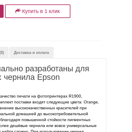
Купить в 1 клик
0)
Доставка и оплата
иально разработаны для
х чернила Epson
качество печати на фотопринтерах R1900,
мплект поставки входят следующие цвета: Orange,
рименение высококачественных красителей при
сональной домашней до высокотребовательной
 благодаря повышенной стойкости пигментных
 более дешёвые чернила или вовсе универсальные
у найти сложно. При использовании чернил