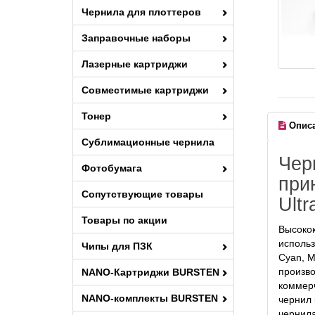
Чернила для плоттеров
Заправочные наборы
Лазерные картриджи
Совместимые картриджи
Тонер
Опис
Сублимационные чернила
Чер
Фотобумага
при
Сопутствующие товары
Ult
Товары по акции
Высокок
использ
Чипы для ПЗК
Cyan, M
произво
NANO-Картриджи BURSTEN
коммерч
NANO-комплекты BURSTEN
чернил 
чернила