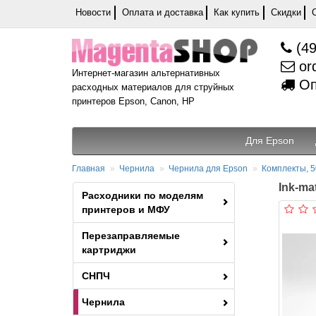
Новости
Оплата и доставка
Как купить
Скидки
(49
or
Интернет-магазин альтернативных
Оп
расходных материалов для струйных
принтеров Epson, Canon, HP
Для Epson
Главная
Чернила
Чернила для Epson
Комплекты, 5
Ink-ma
Расходники по моделям
принтеров и МФУ
Перезаправляемые
картриджи
СНПЧ
Чернила