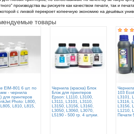
тного" производства вы рискуете как качеством печати, так и печ
которой с лихвой перекроет копеечную экономию на дешёвых унив
мендуемые товары
e EIM-801 6 шт. по
Чернила (краска) Блок
Чернила
амм - чернила
Блэк для принтеров
103 Ecot
а) для принтеров
Epson: L1110, L3100,
L3101, L
nkJet Photo: L800,
L3111, L3101, L3110,
L3116, 
 L805, L810, L815,
L3150, L3156, L3160,
L3156, 
L3050, L3060, L3070,
L1210, 
L5190 - 500 гр. 4 штуки.
Печати 