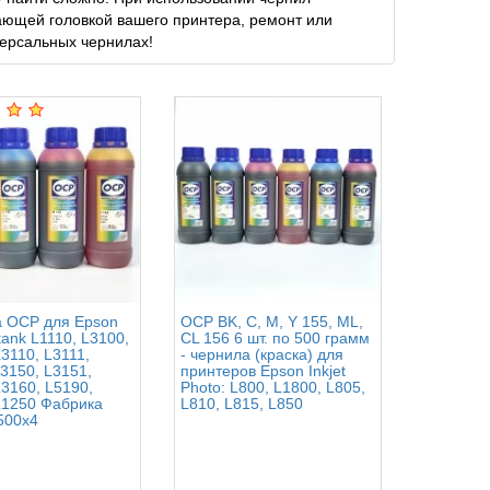
атающей головкой вашего принтера, ремонт или
ерсальных чернилах!
 OCP для Epson
OCP BK, C, M, Y 155, ML,
Ink-mate 
ank L1110, L3100,
CL 156 6 шт. по 500 грамм
Epson Cla
3110, L3111,
- чернила (краска) для
шт. по 50
L3150, L3151,
принтеров Epson Inkjet
чернила (
L3160, L5190,
Photo: L800, L1800, L805,
принтеров
L1250 Фабрика
L810, L815, L850
Photo, Co
500x4