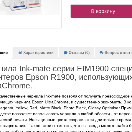
В корзину
ание
Характеристики
Отзывы (0)
Вопрос-ответ (
нила Ink-mate серии EIM1900 спец
нтеров Epson R1900, использующи
raChrome.
ачественные чернила Ink-mate позволяют получать превосходное 
ующих чернила Epson UltraChrome, и существенно экономить. В ко
agenta, Yellow, Red, Matte Black, Photo Black, Glossy Optimiser П
дстве позволяет использовать чернила в любой области - от пер
еской печати. Насыщенные цвета сохраняются длительное время
к выцветанию. Также, стоит отметить, что вы всегда можете найти
 для любых принтеров, но сопоставимые по качеству за такую цен