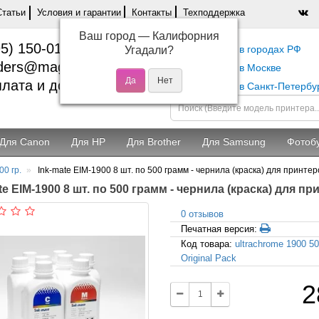
Статьи
Условия и гарантии
Контакты
Техподдержка
Ваш город —
Калифорния
5) 150-01-37
Самовывоз в городах РФ
Угадали?
ders@magentashop.ru
Самовывоз в Москве
лата и доставка
Самовывоз в Санкт-Петербу
Для Canon
Для HP
Для Brother
Для Samsung
Фотоб
00 гр.
Ink-mate EIM-1900 8 шт. по 500 грамм - чернила (краска) для принтер
te EIM-1900 8 шт. по 500 грамм - чернила (краска) для п
0 отзывов
Печатная версия:
Код товара:
ultrachrome 1900 5
Original Pack
2