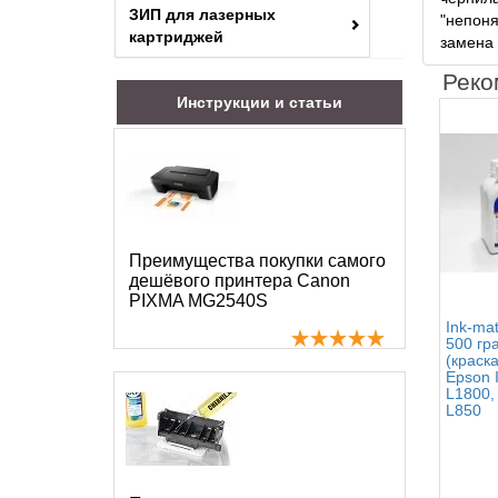
ЗИП для лазерных
"непоня
картриджей
замена 
Реко
Инструкции и статьи
Преимущества покупки самого
дешёвого принтера Canon
PIXMA MG2540S
Ink-mat
500 гр
(краск
Epson I
L1800,
L850