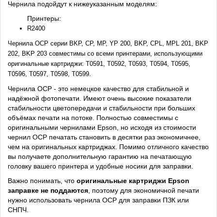
Чернила подойдут к нижеуказанным моделям:
Принтеры:
R2400
Чернила OCP серии BKP, CP, MP, YP 200, BKP, CPL, MPL 201, BKP
202, BKP 203 совместимы со всеми принтерами, использующими
оригинальные картриджи: T0591, T0592, T0593, T0594, T0595,
T0596, T0597, T0598, T0599.
Чернила OCP - это немецкое качество для стабильной и
надёжной фотопечати. Имеют очень высокие показатели
стабильности цветопередачи и стабильности при больших
объёмах печати на потоке. Полностью совместимы с
оригинальными чернилами Epson, но исходя из стоимости
чернил OCP печатать становить в десятки раз экономичнее,
чем на оригинальных картриджах. Помимо отличного качество
вы получаете дополнительную гарантию на печатающую
головку вашего принтера и удобные носики для заправки.
Важно понимать, что
оригинальные картриджи Epson
заправке не поддаются
, поэтому для экономичной печати
нужно использовать чернила OCP для заправки ПЗК или
СНПЧ.