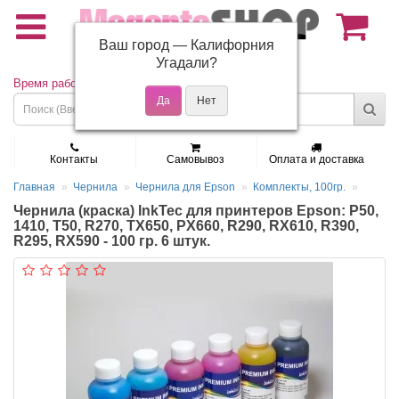
Ваш город —
Калифорния
(495) 150-01-37
Угадали?
Время работы: Пн - Пт 9:30 - 19:00
Контакты
Самовывоз
Оплата и доставка
Главная
Чернила
Чернила для Epson
Комплекты, 100гр.
Чернила (краска) InkTec для принтеров Epson: P50,
1410, T50, R270, TX650, PX660, R290, RX610, R390,
R295, RX590 - 100 гр. 6 штук.