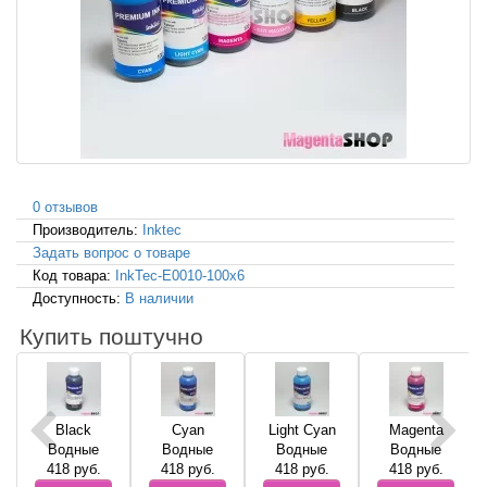
0 отзывов
Производитель:
Inktec
Задать вопрос о товаре
Код товара:
InkTec-E0010-100x6
Доступность:
В наличии
Купить поштучно
Black
Cyan
Light Cyan
Magenta
Водные
Водные
Водные
Водные
418
руб.
418
руб.
418
руб.
418
руб.