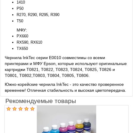
1410
P50
R270, R290, R295, R390
T50
МФУ:
PX660
RX590, RX610
TX650
Чернила InkTec серии E0010 совместимы со всеми
принтерами и МФУ Epson, которые используют оригинальные
картриджи T0821, T0822, T0823, T0824, T0825, T0826 и
T0801, T0802,T0803, T0804, T0805, T0806.
Южно-корейские чернила InkTec - это качество проверенное
временем! Отличная стабильность и высокая цветопередача.
Рекомендуемые товары