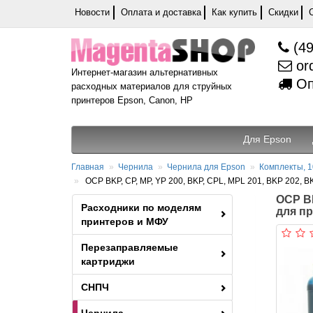
Новости
Оплата и доставка
Как купить
Скидки
(49
or
Интернет-магазин альтернативных
Оп
расходных материалов для струйных
принтеров Epson, Canon, HP
Для Epson
Главная
Чернила
Чернила для Epson
Комплекты, 1
OCP BKP, CP, MP, YP 200, BKP, CPL, MPL 201, BKP 202, BK
OCP BK
Расходники по моделям
для пр
принтеров и МФУ
Перезаправляемые
картриджи
СНПЧ