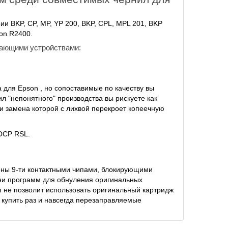
и BKP, CP, MP, YP 200, BKP, CPL, MPL 201, BKP
on R2400.
ающими устройствами:
 для Epson , но сопоставимые по качеству вы
л "непонятного" производства вы рискуете как
ли замена которой с лихвой перекроет копеечную
OCP RSL.
ены 9-ти контактными чипами, блокирующими
 ни программ для обнуления оригинальных
п не позволит использовать оригинальный картридж
 купить раз и навсегда перезаправляемые