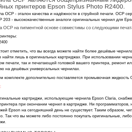
йных принтеров Epson Stylus Photo R2400.
 OCP - эталон качества и надёжности в струйной печати. OCP сери
P 203 - высококачественные аналоги оригинальных чернил для Eps
а OCP на пигментной основе совместимы со следующими печат
ринтеры:
2400
стоит отметить, что вы всегда можете найти более дешёвые чернила
 найти лишь в оригинальных картриджах. При использовании черни
ом печати, так и печатающей головкой вашего принтера, ремонт и
ию на дешёвых универсальных чернилах.
м комплекте дополнительно поставляется промывочная жидкость 
:
гинальные картриджи, использующие чернила Epson Claria, снабж
принтера при окончании чернил в картридже. Ни программаторов,
жей Epson на сегодняшний день не существует. Таким образом, чи
о. Так что вы можете либо постоянно покупать оригинальные, либо
жи.