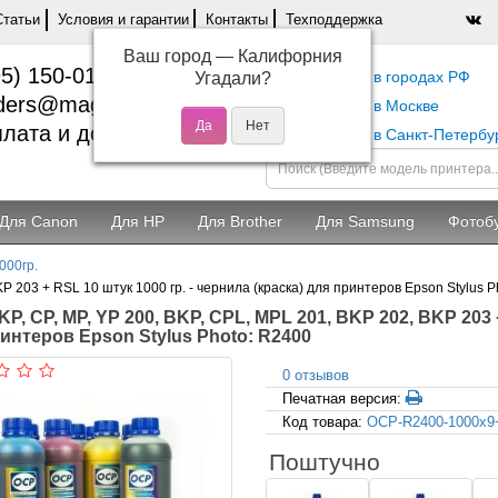
Статьи
Условия и гарантии
Контакты
Техподдержка
Ваш город —
Калифорния
5) 150-01-37
Самовывоз в городах РФ
Угадали?
ders@magentashop.ru
Самовывоз в Москве
лата и доставка
Самовывоз в Санкт-Петербу
Для Canon
Для HP
Для Brother
Для Samsung
Фотоб
000гр.
P 203 + RSL 10 штук 1000 гр. - чернила (краска) для принтеров Epson Stylus 
P, CP, MP, YP 200, BKP, CPL, MPL 201, BKP 202, BKP 203 +
интеров Epson Stylus Photo: R2400
0 отзывов
Печатная версия:
Код товара:
OCP-R2400-1000x
Поштучно