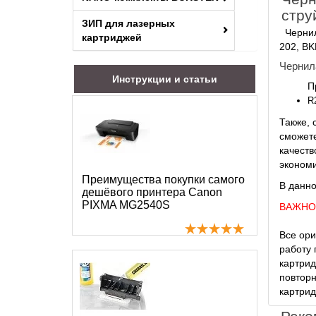
стру
ЗИП для лазерных
Чернила
картриджей
202, BK
Чернил
Инструкции и статьи
П
R
Также, 
сможете
качеств
эконом
Преимущества покупки самого
В данно
дешёвого принтера Canon
PIXMA MG2540S
ВАЖНО
Все ори
работу 
картрид
повторн
картрид