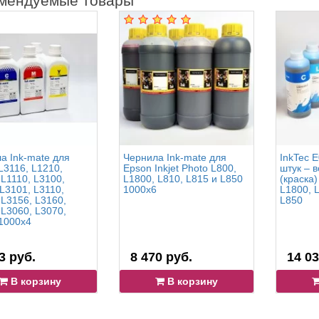
мендуемые товары
а Ink-mate для
Чернила Ink-mate для
InkTec E
L3116, L1210,
Epson Inkjet Photo L800,
штук – 
 L1110, L3100,
L1800, L810, L815 и L850
(краска)
 L3101, L3110,
1000x6
L1800, L
 L3156, L3160,
L850
 L3060, L3070,
1000x4
3 руб.
8 470 руб.
14 03
В корзину
В корзину