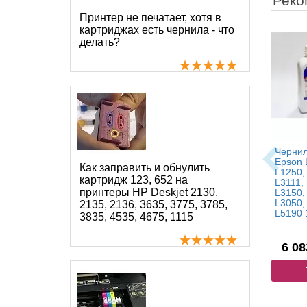
Реко
Принтер не печатает, хотя в
картриджах есть чернила - что
делать?
Чернил
Epson 
Как заправить и обнулить
L1250,
картридж 123, 652 на
L3111,
принтеры HP Deskjet 2130,
L3150,
L3050,
2135, 2136, 3635, 3775, 3785,
L5190 
3835, 4535, 4675, 1115
6 08