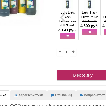
Light Light
Light Black
Black
Пигментные
П
Пигментные
7 436 руб.
7
6 853 руб.
4 500
руб.
4
4 190
руб.
В корзину
ание
Характеристики
Отзывы (0)
Вопрос-ответ (
ила OCP являются общепризнанным лидером