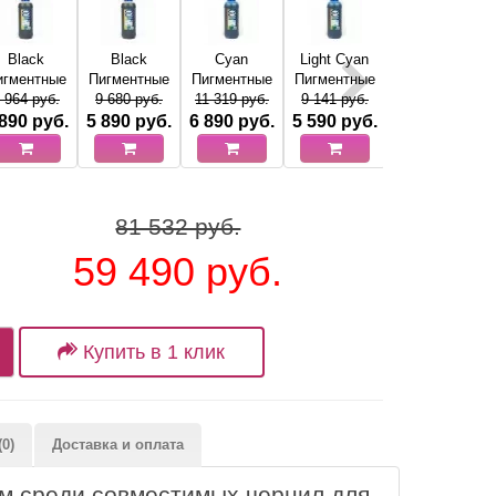
Black
Black
Cyan
Light Cyan
Magenta
игментные
Пигментные
Пигментные
Пигментные
Пигментные
 964 руб.
9 680 руб.
11 319 руб.
9 141 руб.
11 319 руб.
 890
руб.
5 890
руб.
6 890
руб.
5 590
руб.
6 890
руб.
81 532 руб.
59 490 руб.
Купить в 1 клик
0)
Доставка и оплата
 среди совместимых чернил для