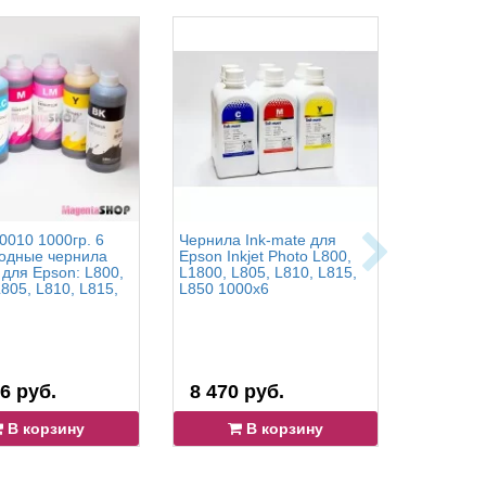
0010 1000гр. 6
Чернила Ink-mate для
Чернила 
водные чернила
Epson Inkjet Photo L800,
Блэк для
 для Epson: L800,
L1800, L805, L810, L815,
Epson: L1
805, L810, L815,
L850 1000x6
L3111, L3
L3150, L3
L3050, L3
L5190 - 1
6 руб.
8 470 руб.
4 389 
В корзину
В корзину