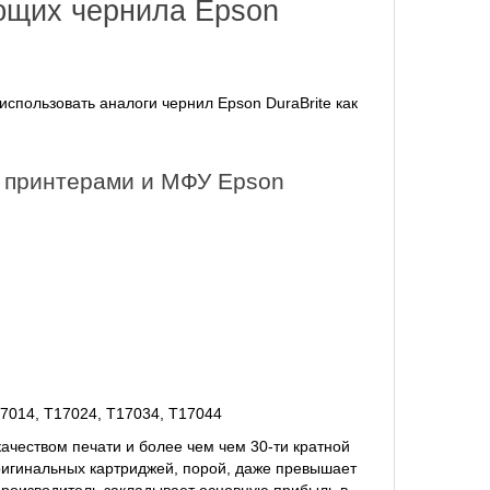
ющих чернила Epson
спользовать аналоги чернил Epson DuraBrite как
с принтерами и МФУ Epson
7014, T17024, T17034, T17044
ачеством печати и более чем чем 30-ти кратной
ригинальных картриджей, порой, даже превышает