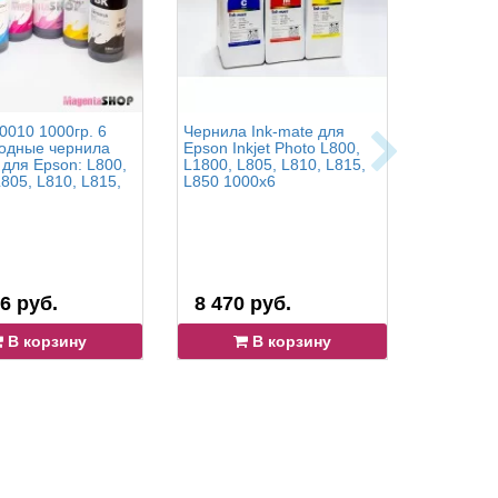
0010 1000гр. 6
Чернила Ink-mate для
Чернила 
водные чернила
Epson Inkjet Photo L800,
Блэк для
 для Epson: L800,
L1800, L805, L810, L815,
Epson: L1
805, L810, L815,
L850 1000x6
L3111, L3
L3150, L3
L3050, L3
L5190 - 1
6 руб.
8 470 руб.
4 389 
В корзину
В корзину