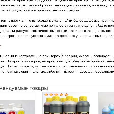
ть нового принтера. Продавая "бюджетный принтер" за бесценок, 
ые материалы. Таким образом, вы каждый раз вынуждены покупать
 чернил содержится в оригинальном картридже)
стоит отметить, что вы всегда можете найти более дешёвые черни
ринтеров, но сопоставимые по качеству за такую цену найдёте вря
дства вы рискуете как качеством печати, так и печатающей головк
перекроет копеечную экономию на дешёвых универсальных чернил
:
гинальные картриджи на принтерах XP-серии, чипами, блокирующи
же. Ни программаторов, ни программ для обнуления оригинальных
ует. Таким образом, чип не позволит использовать оригинальный к
но покупать оригинальные, либо купить раз и навсегда перезапра
мендуемые товары