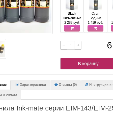
Black
Cyan
Пигментные
Водные
2 288
руб.
1 419
руб.
1
6
В корзину
ание
Характеристики
Отзывы (0)
Инструкции и с
а и оплата
нила Ink-mate серии EIM-143/EIM-