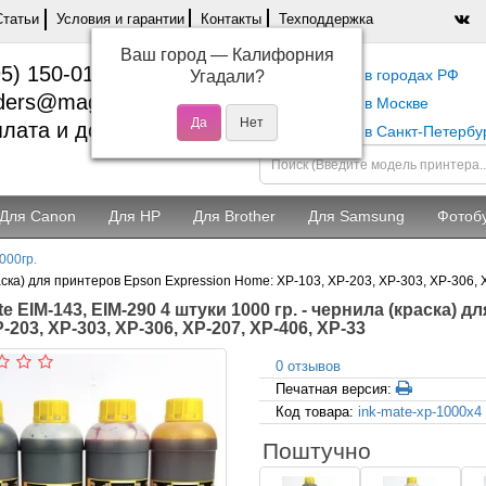
Статьи
Условия и гарантии
Контакты
Техподдержка
Ваш город —
Калифорния
5) 150-01-37
Самовывоз в городах РФ
Угадали?
ders@magentashop.ru
Самовывоз в Москве
лата и доставка
Самовывоз в Санкт-Петербу
Для Canon
Для HP
Для Brother
Для Samsung
Фотоб
000гр.
раска) для принтеров Epson Expression Home: XP-103, XP-203, XP-303, XP-306, 
te EIM-143, EIM-290 4 штуки 1000 гр. - чернила (краска)
P-203, XP-303, XP-306, XP-207, XP-406, XP-33
0 отзывов
Печатная версия:
Код товара:
ink-mate-xp-1000x4
Поштучно