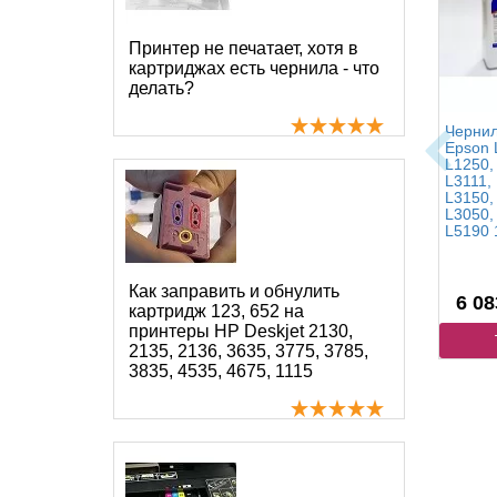
Принтер не печатает, хотя в
картриджах есть чернила - что
делать?
Чернил
Epson 
L1250,
L3111,
L3150,
L3050,
L5190 
Как заправить и обнулить
6 08
картридж 123, 652 на
принтеры HP Deskjet 2130,
2135, 2136, 3635, 3775, 3785,
3835, 4535, 4675, 1115