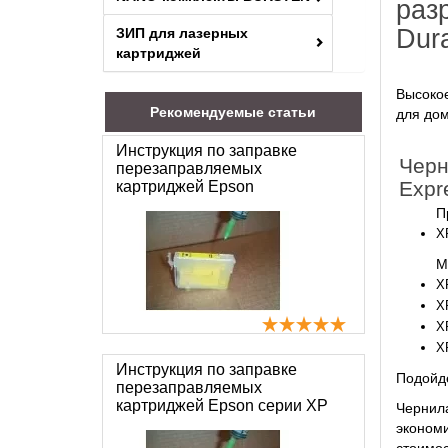
раз
Dura
ЗИП для лазерных
картриджей
Высокое
Рекомендуемые статьи
для дом
Инструкция по заправке
Черн
перезаправляемых
Expr
картриджей Epson
П
X
М
X
X
X
X
Инструкция по заправке
Подойдё
перезаправляемых
картриджей Epson серии XP
Чернила
экономи