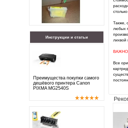
стоимос
расходн
столько
Также, 
любых п
произво
Инструкции и статьи
лихвой 
ВАЖНО
Все ори
картрид
существ
Преимущества покупки самого
постоян
дешёвого принтера Canon
PIXMA MG2540S
Реко