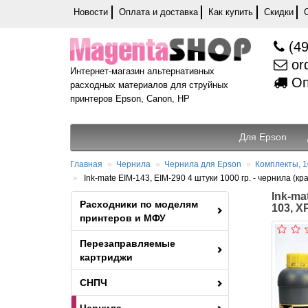
Новости
Оплата и доставка
Как купить
Скидки
(49
or
Интернет-магазин альтернативных
Оп
расходных материалов для струйных
принтеров Epson, Canon, HP
Для Epson
Главная
Чернила
Чернила для Epson
Комплекты, 1
Ink-mate EIM-143, EIM-290 4 штуки 1000 гр. - чернила (к
Ink-ma
Расходники по моделям
103, X
принтеров и МФУ
Перезаправляемые
картриджи
СНПЧ