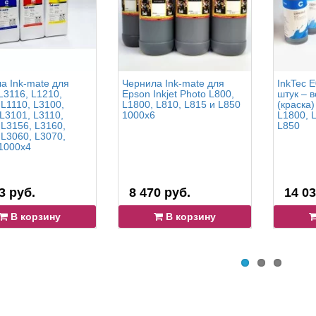
а Ink-mate для
Чернила Ink-mate для
InkTec E
L3116, L1210,
Epson Inkjet Photo L800,
штук – 
 L1110, L3100,
L1800, L810, L815 и L850
(краска)
 L3101, L3110,
1000x6
L1800, L
 L3156, L3160,
L850
 L3060, L3070,
1000x4
3 руб.
8 470 руб.
14 03
В корзину
В корзину