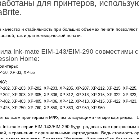
работаны для принтеров, использу
Brite.
 качество и стабильность при больших объёмах печати позволяют и
ашней, так и для коммерческой печати.
ила Ink-mate EIM-143/EIM-290 совместимы 
ession Home:
ринтеры:
P-30, XP-33, XP-55
ФУ:
P-102, XP-103, XP-202, XP-203, XP-205, XP-207, XP-212, XP-215, XP-225,
P-302, XP-303, XP-305, XP-306, XP-312, XP-313, XP-315, XP-322, XP-323,
P-402, XP-403, XP-405, XP-406, XP-412, XP-413, XP-415, XP-422, XP-423,
P-425, XP-750, XP-760, XP-850, XP-860, XP-950, XP-960
т ко всем принтерам и МФУ, использующими четыре картриджа T1
 Ink-mate серии EIM-143/EIM-290 будут радовать вас прекрасным к
ей, в сравнении с оригинальными картриджами. Ведь стоимость о