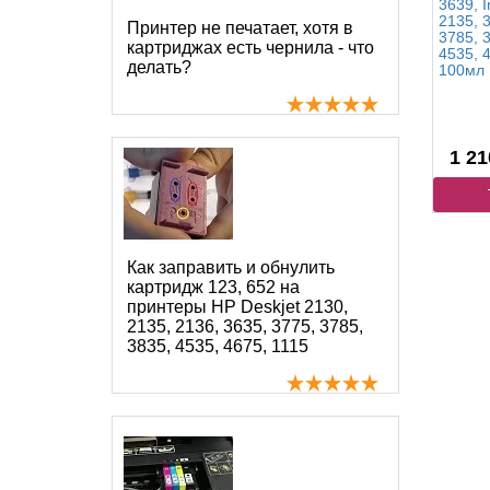
3639, I
2135, 3
Принтер не печатает, хотя в
3785, 3
картриджах есть чернила - что
4535, 4
делать?
100мл
1 21
Как заправить и обнулить
картридж 123, 652 на
принтеры HP Deskjet 2130,
2135, 2136, 3635, 3775, 3785,
3835, 4535, 4675, 1115