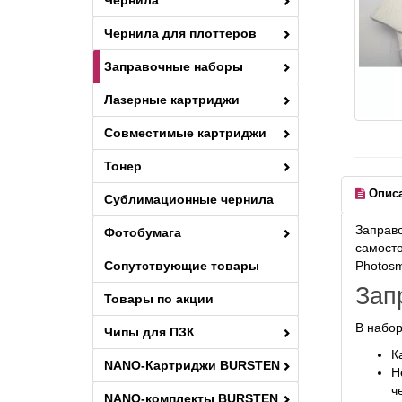
Чернила
Чернила для плоттеров
Заправочные наборы
Лазерные картриджи
Совместимые картриджи
Тонер
Опис
Сублимационные чернила
Заправо
Фотобумага
самосто
Сопутствующие товары
Photosm
Зап
Товары по акции
В набор
Чипы для ПЗК
К
NANO-Картриджи BURSTEN
Н
ч
NANO-комплекты BURSTEN