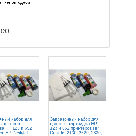
нет непригодной
и
део
чный набор для
Заправочный набор для
Заправоч
 и цветного
цветного картриджа HP
цветного
жа HP 123 и 652
123 и 652 принтеров HP
122, 650 
ов HP DeskJet
DeskJet 2130, 2620, 2630,
HP DeskJe