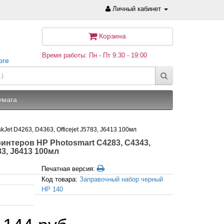
Личный кабинет
Корзина
Время работы: Пн - Пт 9:30 - 19:00
рге
умага
et D4263, D4363, Officejet J5783, J6413 100мл
интеров HP Photosmart C4283, C4343,
83, J6413 100мл
Печатная версия:
Код товара:
Заправочный набор черный
HP 140