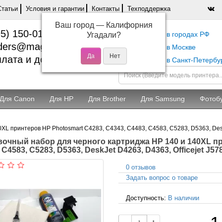
Статьи
Условия и гарантии
Контакты
Техподдержка
Ваш город —
Калифорния
5) 150-01-37
Самовывоз в городах РФ
Угадали?
ders@magentashop.ru
Самовывоз в Москве
лата и доставка
Самовывоз в Санкт-Петербу
Для Canon
Для HP
Для Brother
Для Samsung
Фотоб
L принтеров HP Photosmart C4283, C4343, C4483, C4583, C5283, D5363, DeskJ
очный набор для черного картриджа HP 140 и 140XL пр
 C4583, C5283, D5363, DeskJet D4263, D4363, Officejet J57
0 отзывов
Задать вопрос о товаре
Доступность:
В наличии