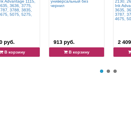
nk Advantage 1115,
универсальный без
2130, 26
635, 3636, 3775,
чернил
Ink Adva
787, 3788, 3835,
3635, 36
675, 5075, 5275,
3787, 37
4675, 5
0 руб.
913 руб.
2 409
В корзину
В корзину