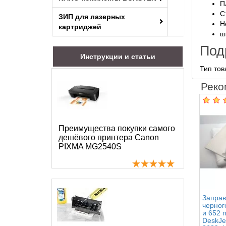
П
С
ЗИП для лазерных
Н
картриджей
ш
Под
Инструкции и статьи
Тип то
Реко
Преимущества покупки самого
дешёвого принтера Canon
PIXMA MG2540S
Заправ
черног
и 652 
DeskJe