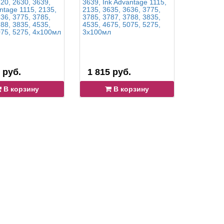
20, 2630, 3639,
3639, Ink Advantage 1115,
2050, 205
ntage 1115, 2135,
2135, 3635, 3636, 3775,
Ink Advan
36, 3775, 3785,
3785, 3787, 3788, 3835,
1515, 251
88, 3835, 4535,
4535, 4675, 5075, 5275,
2645, 351
075, 5275, 4x100мл
3x100мл
3x100мл
 руб.
1 815 руб.
1 727 
В корзину
В корзину