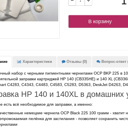
1
В корзину
ание
Характеристики
Отзывы (0)
Вопрос-ответ (
чный набор с черными пигментными чернилами OCP BKP 225 в 10
ятельной заправки картриджей HP 140 (CB335HE) и 140 XL (CB336
art C4283, C4343, C4483, C4583, C5283, D5363, DeskJet D4263, D436
равка HP 140 и 140XL в домашних 
е есть всё необходимое для заправки, а именно:
ачественные немецкие чернила OCP Black 225 100 грамм - хватит н
епромокаемая пелёнка для застилания - позволяет сохранить чисто
ернилами