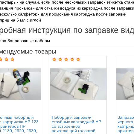
ластырь - на случай, если после нескольких заправок этикетка ста
танция прокачки - для откачки воздуха из картриджа после заправк
есколько салфеток - для промокания картриджа после заправки
приц на 5 мл с иглой
робная инструкция по заправке ви
вара Заправочные наборы
мендуемые товары
очный набор для
Набор для заправки
Заправо
о картриджа HP 123
струйных картриджей HP
черного
принтеров HP
со встроенной
картрид
t 2130, 2620, 2630,
печатающей головкой
принтер