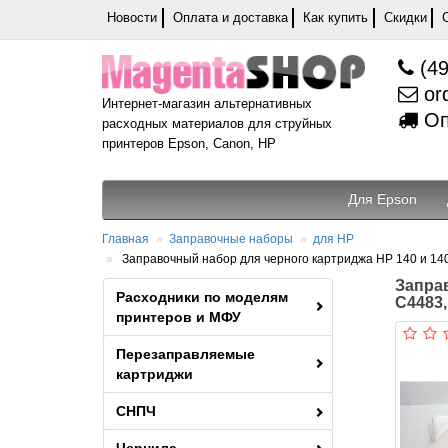
Новости
Оплата и доставка
Как купить
Скидки
(49
or
Интернет-магазин альтернативных
Оп
расходных материалов для струйных
принтеров Epson, Canon, HP
Для Epson
Главная
Заправочные наборы
для HP
Заправочный набор для черного картриджа HP 140 и 140X
Заправ
Расходники по моделям
C4483,
принтеров и МФУ
Перезаправляемые
картриджи
СНПЧ