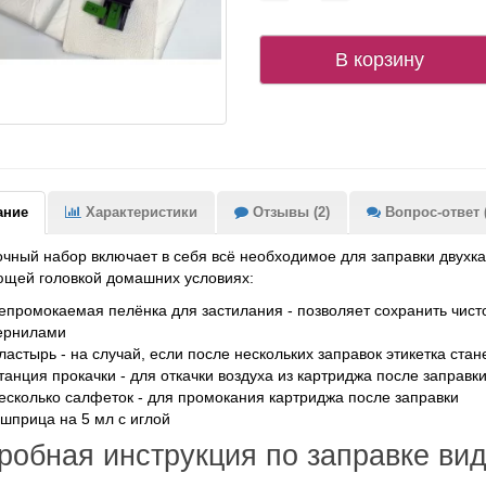
В корзину
ание
Характеристики
Отзывы (2)
Вопрос-ответ (
чный набор включает в себя всё необходимое для заправки двухк
ющей головкой домашних условиях:
епромокаемая пелёнка для застилания - позволяет сохранить чисто
ернилами
ластырь - на случай, если после нескольких заправок этикетка ста
танция прокачки - для откачки воздуха из картриджа после заправк
есколько салфеток - для промокания картриджа после заправки
 шприца на 5 мл с иглой
робная инструкция по заправке ви