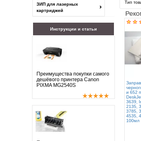
Тип то
ЗИП для лазерных
картриджей
Реко
Инструкции и статьи
Преимущества покупки самого
дешёвого принтера Canon
Заправ
PIXMA MG2540S
черног
и 652 
DeskJe
3639, I
2135, 3
3785, 3
4535, 4
100мл