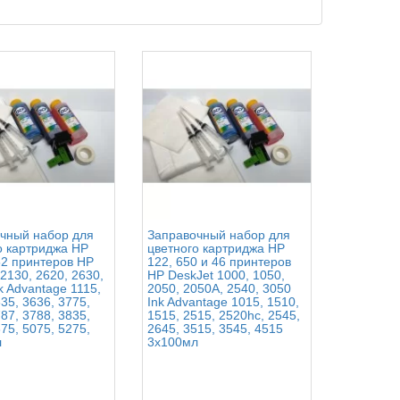
чный набор для
Заправочный набор для
Заправоч
о картриджа HP
цветного картриджа HP
черного и
52 принтеров HP
122, 650 и 46 принтеров
картридж
2130, 2620, 2630,
HP DeskJet 1000, 1050,
140/141X
k Advantage 1115,
2050, 2050A, 2540, 3050
Photosma
35, 3636, 3775,
Ink Advantage 1015, 1510,
C4483, C
87, 3788, 3835,
1515, 2515, 2520hc, 2545,
D5363, D
75, 5075, 5275,
2645, 3515, 3545, 4515
D4363, Of
л
3x100мл
J6413 4x