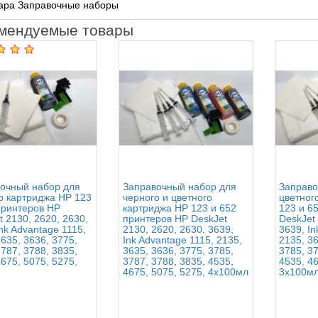
вара Заправочные наборы
мендуемые товары
очный набор для
Заправочный набор для
Заправо
о картриджа HP 123
черного и цветного
цветног
принтеров HP
картриджа HP 123 и 652
123 и 6
t 2130, 2620, 2630,
принтеров HP DeskJet
DeskJet 
nk Advantage 1115,
2130, 2620, 2630, 3639,
3639, In
635, 3636, 3775,
Ink Advantage 1115, 2135,
2135, 36
787, 3788, 3835,
3635, 3636, 3775, 3785,
3785, 37
675, 5075, 5275,
3787, 3788, 3835, 4535,
4535, 46
4675, 5075, 5275, 4x100мл
3x100м