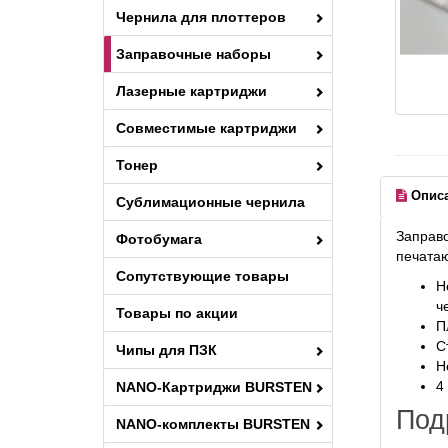
Чернила для плоттеров
Заправочные наборы
Лазерные картриджи
Совместимые картриджи
Тонер
Опис
Сублимационные чернила
Заправо
Фотобумага
печата
Сопутствующие товары
Н
ч
Товары по акции
П
С
Чипы для ПЗК
Н
4
NANO-Картриджи BURSTEN
Под
NANO-комплекты BURSTEN