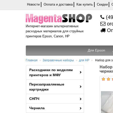
Новости
Оплата и доставка
Как купить
Скидки
(49
or
Интернет-магазин альтернативных
Оп
расходных материалов для струйных
принтеров Epson, Canon, HP
Для Epson
Главная
Заправочные наборы
для HP
Набор для з
Набор
Расходники по моделям
черни
принтеров и МФУ
Перезаправляемые
картриджи
СНПЧ
Чернила