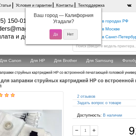
Статьи
Условия и гарантии
Контакты
Техподдержка
Ваш город —
Калифорния
5) 150-01-37
Самовывоз в городах РФ
Угадали?
ders@magentashop.ru
Самовывоз в Москве
лата и доставка
Самовывоз в Санкт-Петербу
Для Canon
Для HP
Для Brother
Для Samsung
Фотоб
аправки струйных картриджей HP со встроенной печатающей головкой униве
 для заправки струйных картриджей HP со встроенной
л
2 отзывов
Задать вопрос о товаре
Доступность:
В наличии
9