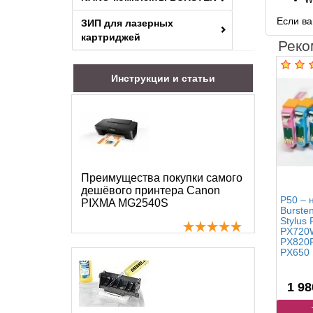
Если ва
ЗИП для лазерных
картриджей
Реко
Инструкции и статьи
Преимущества покупки самого
дешёвого принтера Canon
P50 – 
PIXMA MG2540S
Burste
Stylus 
PX720
PX820
PX650
1 98