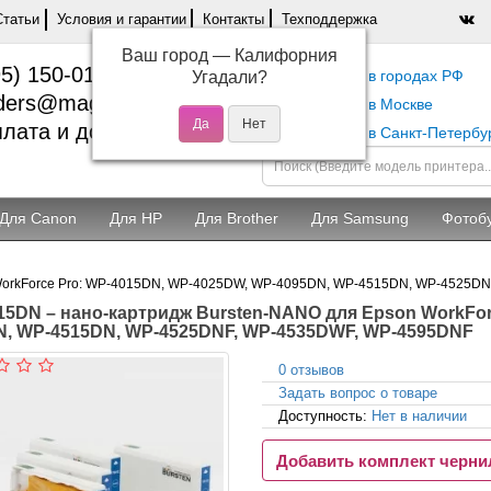
Статьи
Условия и гарантии
Контакты
Техподдержка
Ваш город —
Калифорния
5) 150-01-37
Самовывоз в городах РФ
Угадали?
ders@magentashop.ru
Самовывоз в Москве
лата и доставка
Самовывоз в Санкт-Петербу
Для Canon
Для HP
Для Brother
Для Samsung
Фотоб
 WorkForce Pro: WP-4015DN, WP-4025DW, WP-4095DN, WP-4515DN, WP-4525D
5DN – нано-картридж Bursten-NANO для Epson WorkFor
N, WP-4515DN, WP-4525DNF, WP-4535DWF, WP-4595DNF
0 отзывов
Задать вопрос о товаре
Доступность:
Нет в наличии
Добавить комплект черни