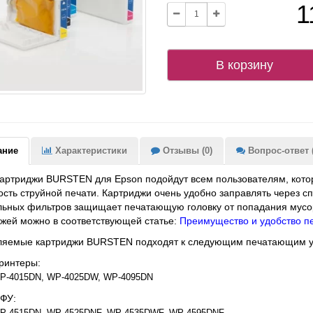
1
В корзину
ание
Характеристики
Отзывы (0)
Вопрос-ответ (
артриджи BURSTEN для Epson подойдут всем пользователям, кото
сть струйной печати. Картриджи очень удобно заправлять через с
льных фильтров защищает печатающую головку от попадания мусо
жей можно в соответствующей статье:
Преимущество и удобство 
ляемые картриджи BURSTEN подходят к следующим печатающим у
ринтеры:
P-4015DN, WP-4025DW, WP-4095DN
ФУ:
P-4515DN, WP-4525DNF, WP-4535DWF, WP-4595DNF