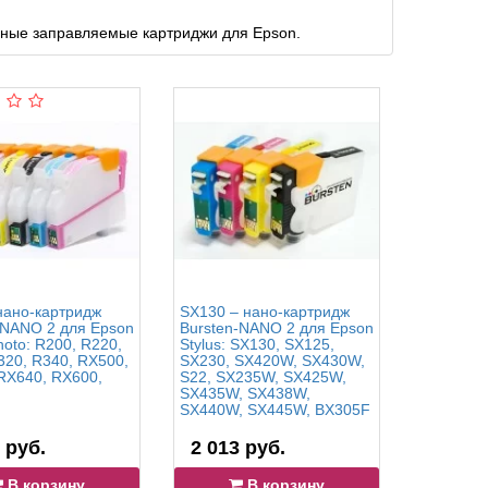
чные заправляемые картриджи для Epson.
нано-картридж
SX130 – нано-картридж
R3000 – 
-NANO 2 для Epson
Bursten-NANO 2 для Epson
Bursten-
hoto: R200, R220,
Stylus: SX130, SX125,
Stylus Ph
320, R340, RX500,
SX230, SX420W, SX430W,
RX640, RX600,
S22, SX235W, SX425W,
SX435W, SX438W,
SX440W, SX445W, BX305F
 руб.
2 013 руб.
6 688 
В корзину
В корзину