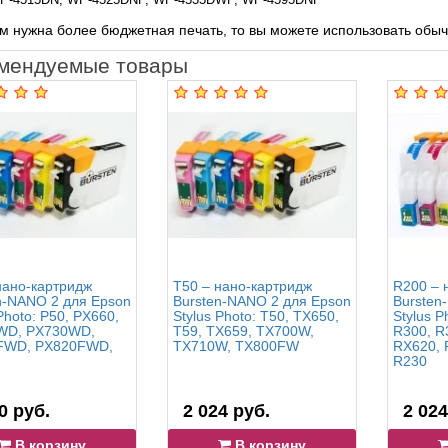
м нужна более бюджетная печать, то вы можете использовать обы
мендуемые товары
нано-картридж
T50 – нано-картридж
R200 – 
n-NANO 2 для Epson
Bursten-NANO 2 для Epson
Bursten
Photo: P50, PX660,
Stylus Photo: T50, TX650,
Stylus P
WD, PX730WD,
T59, TX659, TX700W,
R300, R
FWD, PX820FWD,
TX710W, TX800FW
RX620, 
R230
0 руб.
2 024 руб.
2 024
В корзину
В корзину