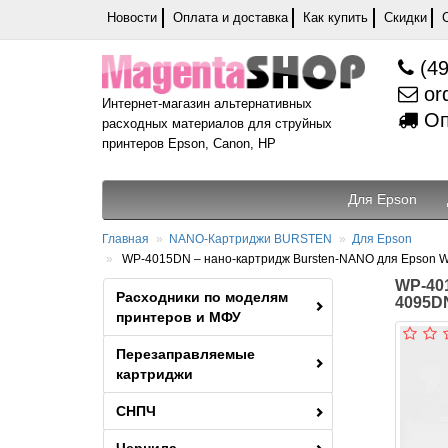
Новости
Оплата и доставка
Как купить
Скидки
(49
or
Интернет-магазин альтернативных
Оп
расходных материалов для струйных
принтеров Epson, Canon, HP
Для Epson
Главная
NANO-Картриджи BURSTEN
Для Epson
WP-4015DN – нано-картридж Bursten-NANO для Epson
WP-401
Расходники по моделям
4095D
принтеров и МФУ
Перезаправляемые
картриджи
СНПЧ