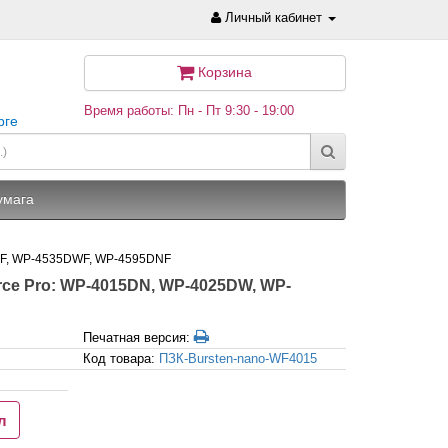
Личный кабинет
Корзина
Время работы: Пн - Пт 9:30 - 19:00
рге
умага
NF, WP-4535DWF, WP-4595DNF
ce Pro: WP-4015DN, WP-4025DW, WP-
Печатная версия:
Код товара:
ПЗК-Bursten-nano-WF4015
л