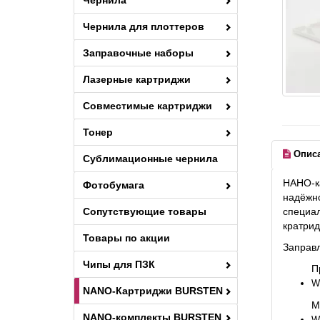
Чернила
Чернила для плоттеров
Заправочные наборы
Лазерные картриджи
Совместимые картриджи
Тонер
Опис
Сублимационные чернила
НАНО-к
Фотобумага
надёжно
Сопутствующие товары
специа
кратрид
Товары по акции
Заправ
Чипы для ПЗК
П
W
NANO-Картриджи BURSTEN
М
NANO-комплекты BURSTEN
W