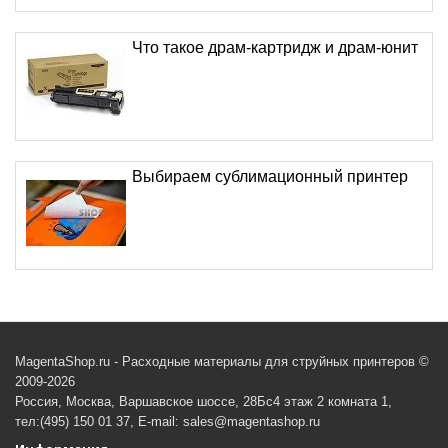
Что такое драм-картридж и драм-юнит
Выбираем сублимационный принтер
MagentaShop.ru - Расходные материалы для струйных принтеров ©
2009-2026
Россия, Москва, Варшавское шоссе, 28Бс4 этаж 2 комната 1,
тел:(495) 150 01 37, E-mail: sales@magentashop.ru