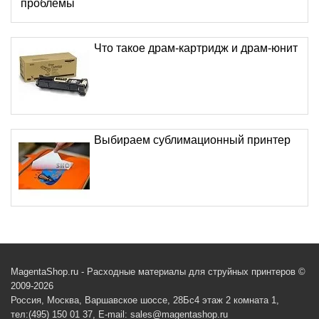
проблемы
Что такое драм-картридж и драм-юнит
Выбираем сублимационный принтер
MagentaShop.ru - Расходные материалы для струйных принтеров ©
2009-2026
Россия, Москва, Варшавское шоссе, 28Бс4 этаж 2 комната 1,
тел:(495) 150 01 37, E-mail: sales@magentashop.ru