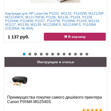
Картридж для HP LaserJet P1102, M1132, P1102W, M1212NF,
M1214NFH, M1217NFW, P1106, M1136, P1104, P1108,
P1104W, P1106W, P1107, P1107W, P1108W, P1109, M1134,
M1137, M1138, M1139, M1218NFS, M1219NFS, P1109W
(CE285A, № 85A)
1 137 руб.
В корзину
Инструкции и статьи
Преимущества покупки самого дешёвого принтера
Canon PIXMA MG2540S