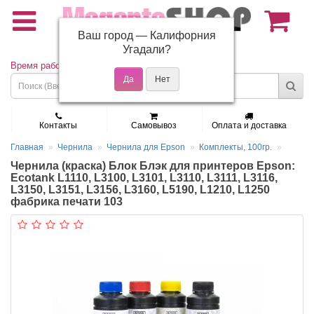
Ваш город —
Калифорния
(495) 150-01-37
Угадали?
Время работы: Пн - Пт 9:30 - 19:00
Контакты
Самовывоз
Оплата и доставка
Главная
Чернила
Чернила для Epson
Комплекты, 100гр.
Чернила (краска) Блок Блэк для принтеров Epson:
Ecotank L1110, L3100, L3101, L3110, L3111, L3116,
L3150, L3151, L3156, L3160, L5190, L1210, L1250
фабрика печати 103