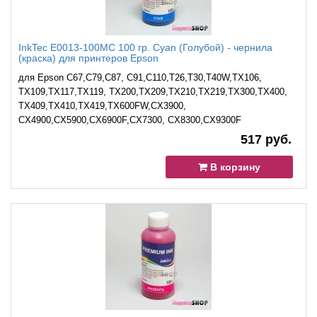
InkTec E0013-100MC 100 гр. Cyan (Голубой) - чернила
(краска) для принтеров Epson
для Epson C67,C79,C87, C91,C110,T26,T30,T40W,TX106,
TX109,TX117,TX119, TX200,TX209,TX210,TX219,TX300,TX400,
TX409,TX410,TX419,TX600FW,CХ3900,
CX4900,CX5900,CX6900F,CX7300, CX8300,CX9300F
517 руб.
В корзину