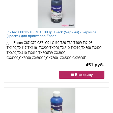
InkTec E0013-100MB 100 гр. Black (Чёрный) - чернила
(краска) для принтеров Epson
для Epson C67,C79,C87, C91,C110,T26,T30,T40W,TX106,
TX109,TX117,TX119, TX200,TX209,TX210,TX219,TX300,TX400,
TX409,TX410,TX419,TX600FW,CХ3900,
CX4900,CX5900,CX6900F,CX7300, CX8300,CX9300F
451 руб.
В корзину