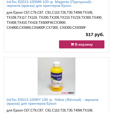
InkTec E0013-100MM 100 гр. Magenta (Пурпурный) -
чернила (краска) для принтеров Epson
для Epson C67,C79,C87, C91,C110,T26,T30,T40W,TX106,
TX109,TX117,TX119, TX200,TX209,TX210,TX219,TX300,TX400,
TX409,TX410,TX419,TX600FW,CХ3900,
CX4900,CX5900,CX6900F,CX7300, CX8300,CX9300F
517 руб.
В корзину
InkTec E0013-100MY 100 гр. Yellow (Жёлтый) - чернила
(краска) для принтеров Epson
для Epson C67,C79,C87, C91,C110,T26,T30,T40W,TX106,