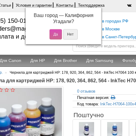
Статьи
Условия и гарантии
Контакты
Техподдержка
Ваш город —
Калифорния
5) 150-01-37
Самовывоз в городах РФ
Угадали?
ders@magentashop.ru
Самовывоз в Москве
лата и доставка
Самовывоз в Санкт-Петербу
Для Canon
Для HP
Для Brother
Для Samsung
Фотоб
р.
Чернила для картриджей HP: 178, 920, 364, 862, 564 - InkTec H7064 100 
а для картриджей HP: 178, 920, 364, 862, 564 - InkTec H7
0 отзывов
Печатная версия:
Код товара:
InkTec-H7064-100x
Поштучно