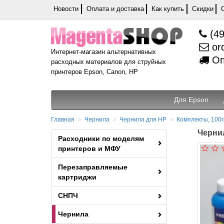
Новости
Оплата и доставка
Как купить
Скидки
(49
or
Интернет-магазин альтернативных
Оп
расходных материалов для струйных
принтеров Epson, Canon, HP
Для Epson
Главная
Чернила
Чернила для HP
Комплекты, 100г
Чернил
Расходники по моделям
принтеров и МФУ
Перезаправляемые
картриджи
СНПЧ
Чернила