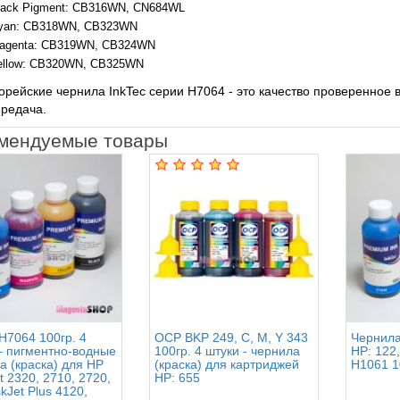
lack Pigment: CB316WN, CN684WL
yan: CB318WN, CB323WN
agenta: CB319WN, CB324WN
ellow: CB320WN, CB325WN
рейские чернила InkTec серии H7064 - это качество проверенное 
редача.
мендуемые товары
 H7064 100гр. 4
OCP BKP 249, C, M, Y 343
Чернила
– пигментно-водные
100гр. 4 штуки - чернила
HP: 122,
а (краска) для HP
(краска) для картриджей
H1061 1
t 2320, 2710, 2720,
HP: 655
kJet Plus 4120,