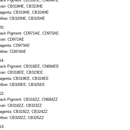
lack Pigment: CB316HE, CN684HE
yan: CB318HE, CB323HE
agenta: CB319HE, CB324HE
ellow: CB320HE, CB325HE
20:
lack Pigment: CD971AE, CD975AE
yan: CD972AE
agenta: CD973AE
ellow: CD974AE
64:
lack Pigment: CB316EE, CN684EE
yan: CB318EE, CB323EE
agenta: CB319EE, CB324EE
ellow: CB320EE, CB325EE
62:
lack Pigment: CB316ZZ, CN684ZZ
yan: CB318ZZ, CB323ZZ
agenta: CB319ZZ, CB324ZZ
ellow: CB320ZZ, CB325ZZ
63: