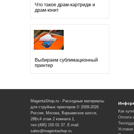
Что такое драм-картридж и
драм-юнит
Выбираем сублимационный
принтер
MagentaShop.ru - Расходные материалы
Инфор
для струйных принтеров © 2009-2026
Как купи
Россия, Москва, Варшавское шоссе,
Оплата 
28Бс4 этаж 2 комната 1,
Техподд
тел:(495) 150 01 37, E-mail:
Условия 
sales@magentashop.ru