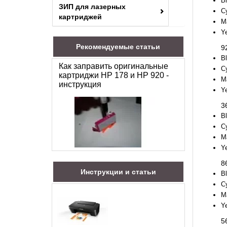
B
ЗИП для лазерных
C
картриджей
M
Y
Рекомендуемые статьи
9
B
Как заправить оригинальные
C
картриджи HP 178 и HP 920 -
M
инструкция
Y
3
B
C
M
Y
8
Инструкции и статьи
B
C
M
Y
5