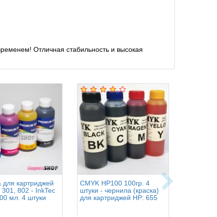
временем! Отличная стабильность и высокая
 для картриджей
CMYK HP100 100гр. 4
OCP BKP 
 301, 802 - InkTec
штуки - чернила (краска)
100гр. 4 
00 мл. 4 штуки
для картриджей HP: 655
(краска) 
HP: 178, 