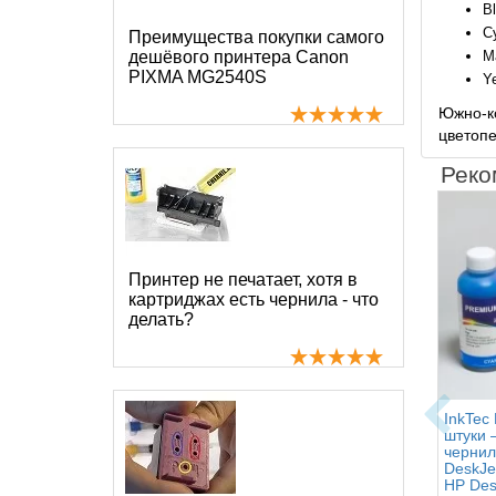
B
C
Преимущества покупки самого
дешёвого принтера Canon
M
PIXMA MG2540S
Y
Южно-ко
цветопе
Реко
Принтер не печатает, хотя в
картриджах есть чернила - что
делать?
InkTec
штуки 
чернил
DeskJe
HP Des