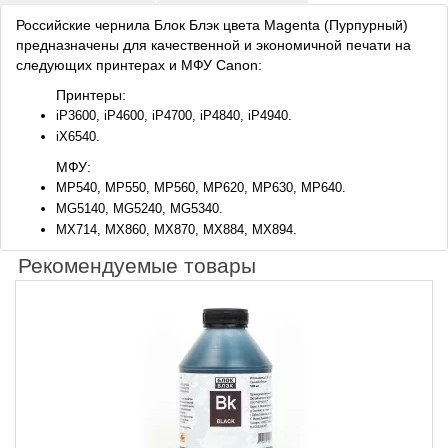
Российские чернила Блок Блэк цвета Magenta (Пурпурный)
предназначены для качественной и экономичной печати на
следующих принтерах и МФУ Canon:
Принтеры:
iP3600, iP4600, iP4700, iP4840, iP4940.
iX6540.
МФУ:
MP540, MP550, MP560, MP620, MP630, MP640.
MG5140, MG5240, MG5340.
MX714, MX860, MX870, MX884, MX894.
Рекомендуемые товары