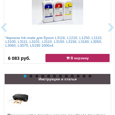
Чернила Ink-mate для Epson L3116, L1210, L1250, L1110,
L3100, L3111, L3101, L3110, L3150, L3156, L3160, L3050,
L3060, L3070, L5190 1000x4
6 083 руб.
В корзину
Инструкции и статьи