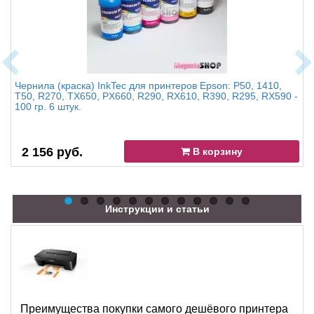
Чернила (краска) InkTec для принтеров Epson: P50, 1410,
T50, R270, TX650, PX660, R290, RX610, R390, R295, RX590 -
100 гр. 6 штук.
2 156 руб.
В корзину
Инструкции и статьи
Преимущества покупки самого дешёвого принтера