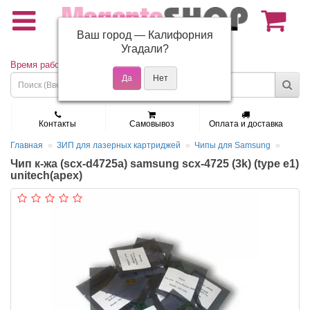
Ваш город —
Калифорния
(495) 150-01-37
Угадали?
Время работы: Пн - Пт 9:30 - 19:00
Контакты
Самовывоз
Оплата и доставка
Главная
ЗИП для лазерных картриджей
Чипы для Samsung
Чип к-жа (scx-d4725a) samsung scx-4725 (3k) (type e1)
unitech(apex)