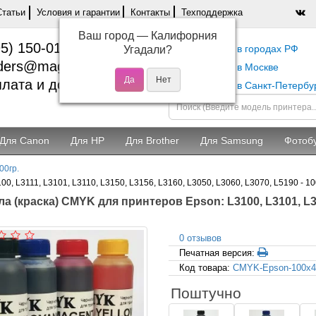
Статьи
Условия и гарантии
Контакты
Техподдержка
Ваш город —
Калифорния
5) 150-01-37
Самовывоз в городах РФ
Угадали?
ders@magentashop.ru
Самовывоз в Москве
лата и доставка
Самовывоз в Санкт-Петербу
Для Canon
Для HP
Для Brother
Для Samsung
Фотоб
00гр.
, L3111, L3101, L3110, L3150, L3156, L3160, L3050, L3060, L3070, L5190 - 100
а (краска) CMYK для принтеров Epson: L3100, L3101, L311
0 отзывов
Печатная версия:
Код товара:
CMYK-Epson-100x4
Поштучно