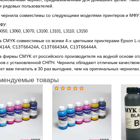
и рядовых пользователей.
 чернила совместимы со следующими моделями принтеров и МФУ
ФУ:
050, L3060, L3070, L3100, L3101, L3110, L3150
а CMYK совместимые со всеми 4-х цветными принтерами Epson L-
414A, C13T66424A, C13T66434A, C13T66444A.
 фирмы CMYK от российского производителя на водной основе отл
ов с установленной СНПЧ. Чернила обладают отличным качеством 
ет вам печатать в 30 раз выгоднее, чем на оригинальных чернилах
мендуемые товары