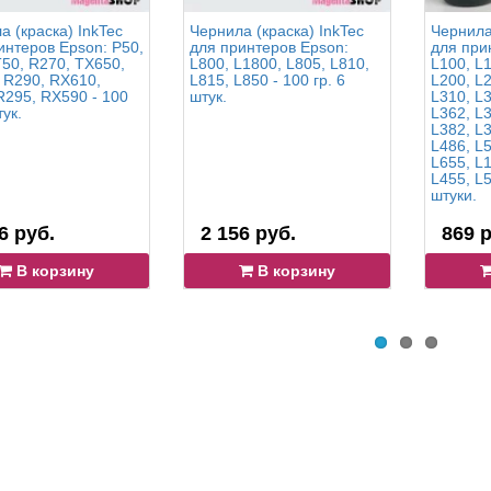
а (краска) InkTec
Чернила (краска) InkTec
Чернила
интеров Epson: P50,
для принтеров Epson:
для при
T50, R270, TX650,
L800, L1800, L805, L810,
L100, L1
 R290, RX610,
L815, L850 - 100 гр. 6
L200, L2
R295, RX590 - 100
штук.
L310, L3
тук.
L362, L3
L382, L3
L486, L5
L655, L
L455, L5
штуки.
6 руб.
2 156 руб.
869 р
В корзину
В корзину