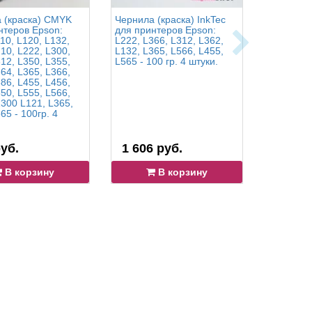
 (краска) CMYK
Чернила (краска) InkTec
Чернила (
нтеров Epson:
для принтеров Epson:
для прин
10, L120, L132,
L222, L366, L312, L362,
L210, L11
10, L222, L300,
L132, L365, L566, L455,
L200, L12
12, L350, L355,
L565 - 100 гр. 4 штуки.
L350, L13
64, L365, L366,
L555, L12
86, L455, L456,
L565- 100
50, L555, L566,
1300 L121, L365,
65 - 100гр. 4
уб.
1 606 руб.
1 606 
В корзину
В корзину