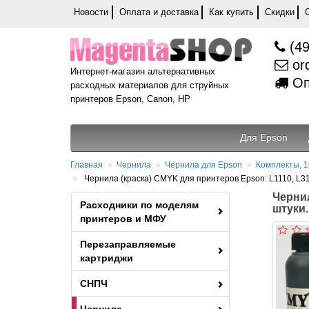
Новости
Оплата и доставка
Как купить
Скидки
(49
or
Интернет-магазин альтернативных
Оп
расходных материалов для струйных
принтеров Epson, Canon, HP
Для Epson
Главная
Чернила
Чернила для Epson
Комплекты, 1
Чернила (краска) CMYK для принтеров Epson: L1110, L3100
Чернил
Расходники по моделям
штуки.
принтеров и МФУ
Перезаправляемые
картриджи
СНПЧ