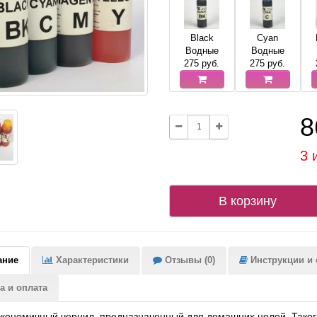
Black
Cyan
Водные
Водные
275
руб.
275
руб.
8
3 
В корзину
ание
Характеристики
Отзывы (0)
Инструкции и с
а и оплата
кономичный чернил, предназначенный для домашних целей. Таког