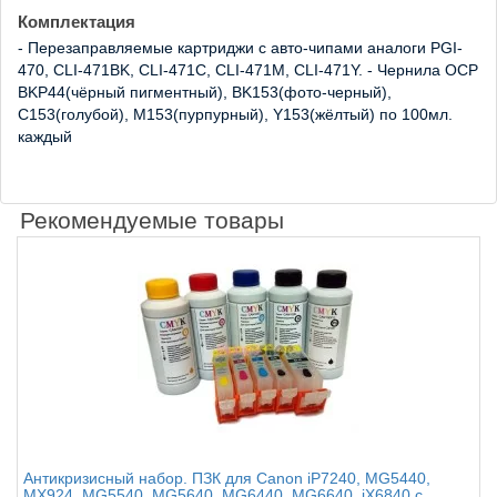
Комплектация
- Перезаправляемые картриджи с авто-чипами аналоги PGI-
470, CLI-471BK, CLI-471C, CLI-471M, CLI-471Y. - Чернила OCP
BKP44(чёрный пигментный), BK153(фото-черный),
C153(голубой), M153(пурпурный), Y153(жёлтый) по 100мл.
каждый
Рекомендуемые товары
Антикризисный набор. ПЗК для Canon iP7240, MG5440,
MX924, MG5540, MG5640, MG6440, MG6640, iX6840 с