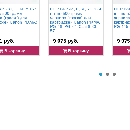
P 230, C, M, Y 167
OCP BKP 44, C, M, Y 136 4
OCP BKP
о 500 грамм -
шт. по 500 грамм -
шт. по 5
а (краска) для
чернила (краска) для
чернила
джей Canon PIXMA:
картриджей Canon PIXMA:
картрид
PG-46, PG-47, CL-56, CL-
PG-445,
57
1 руб.
9 075 руб.
9 075
В корзину
В корзину