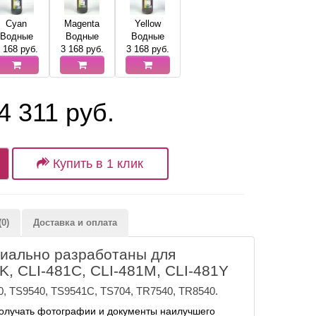
Cyan
Magenta
Yellow
Водные
Водные
Водные
 168
руб.
3 168
руб.
3 168
руб.
4 311 руб.
Купить в 1 клик
0)
Доставка и оплата
циально разработаны для
, CLI-481C, CLI-481M, CLI-481Y
, TS9540, TS9541C, TS704, TR7540, TR8540.
олучать фотографии и документы наилучшего