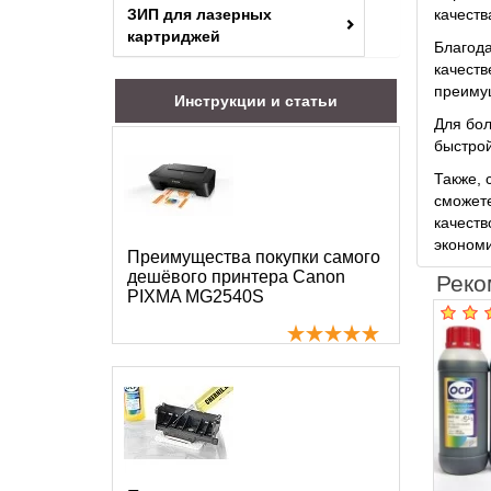
ЗИП для лазерных
качеств
картриджей
Благод
качеств
преимущ
Инструкции и статьи
Для бол
быстрой
Также, 
сможете
качеств
эконом
Преимущества покупки самого
дешёвого принтера Canon
Реко
PIXMA MG2540S