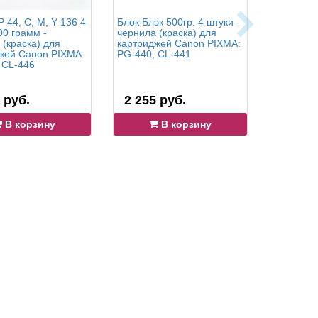
 44, C, M, Y 136 4
Блок Блэк 500гр. 4 штуки -
OCP BK 15
00 грамм -
чернила (краска) для
158, BK, 
 (краска) для
картриджей Canon PIXMA:
по 500 г
жей Canon PIXMA:
PG-440, CL-441
(краска) 
 CL-446
Canon PI
Pro-100S,
 руб.
2 255 руб.
14 311
В корзину
В корзину