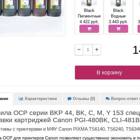
Black
Black
Пигментные
Водные
4 422
руб.
3 443
руб.
3
1
В корзину
ание
Характеристики
Отзывы (0)
Вопрос-ответ (
ила OCP серии BKP 44, BK, C, M, Y 153 спе
авки картриджей Canon PGI-480BK, CLI-481BK
тимы c принтерами и МФУ Canon PIXMA TS6140, TS6240, TS6340
 OCP для принтеров Canon позволяют существенно экономить и п