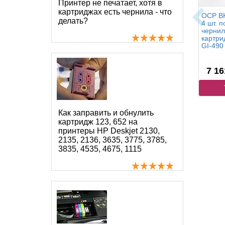
Принтер не печатает, хотя в
картриджах есть чернила - что
OCP BK
делать?
4 шт. п
чернил
картри
GI-490
7 16
Как заправить и обнулить
картридж 123, 652 на
принтеры HP Deskjet 2130,
2135, 2136, 3635, 3775, 3785,
3835, 4535, 4675, 1115