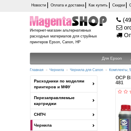
Новости
Оплата и доставка
Как купить
Скидки
(49
or
Интернет-магазин альтернативных
Оп
расходных материалов для струйных
принтеров Epson, Canon, HP
Для Epson
Главная
Чернила
Чернила для Canon
Комплекты, 5
OCP BK
Расходники по моделям
481
принтеров и МФУ
Перезаправляемые
картриджи
СНПЧ
Чернила