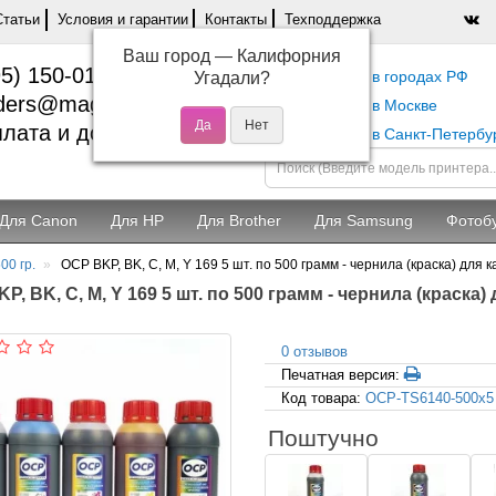
Статьи
Условия и гарантии
Контакты
Техподдержка
Ваш город —
Калифорния
5) 150-01-37
Самовывоз в городах РФ
Угадали?
ders@magentashop.ru
Самовывоз в Москве
лата и доставка
Самовывоз в Санкт-Петербу
Для Canon
Для HP
Для Brother
Для Samsung
Фотоб
00 гр.
OCP BKP, BK, C, M, Y 169 5 шт. по 500 грамм - чернила (краска) для
P, BK, C, M, Y 169 5 шт. по 500 грамм - чернила (краска)
0 отзывов
Печатная версия:
Код товара:
OCP-TS6140-500x5
Поштучно