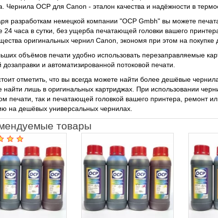
а. Чернила OCP для Canon - эталон качества и надёжности в термо
аря разработкам немецкой компании "OCP Gmbh" вы можете печа
е 24 часа в сутки, без ущерба печатающей головки вашего принтер
ества оригинальных чернил Canon, экономя при этом на покупке 
ьших объёмов печати удобно использовать перезаправляемые ка
 дозаправки и автоматизированной потоковой печати.
стоит отметить, что вы всегда можете найти более дешёвые чернил
 найти лишь в оригинальных картриджах. При использовании черни
ом печати, так и печатающей головкой вашего принтера, ремонт и
ию на дешёвых универсальных чернилах.
мендуемые товары