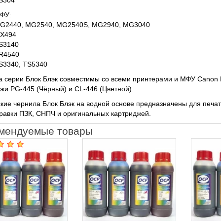
S304
ФУ:
G2440, MG2540, MG2540S, MG2940, MG3040
X494
S3140
R4540
S3340, TS5340
 серии Блок Блэк совместимы со всеми принтерами и МФУ Canon 
жи PG-445 (Чёрный) и CL-446 (Цветной).
кие чернила Блок Блэк на водной основе предназначены для печа
равки ПЗК, СНПЧ и оригинальных картриджей.
мендуемые товары