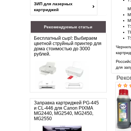
T
ЗИП для лазерных
М
картриджей
M
M
T
Рекомендуемые статьи
T
Бесплатный сыр!: Выбираем
T
цветной струйный принтер для
Чернила
дома стоимостью до 3000
картрид
рублей.
Российс
для зап
Реко
Заправка картриджей PG-445
и CL-446 для Canon PIXMA
MG2440, MG2540, MG2450,
MG2550