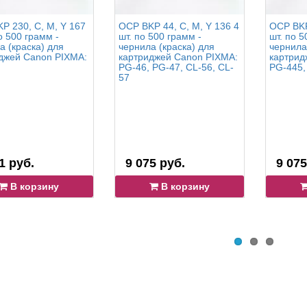
P 230, C, M, Y 167
OCP BKP 44, C, M, Y 136 4
OCP BKP
о 500 грамм -
шт. по 500 грамм -
шт. по 5
а (краска) для
чернила (краска) для
чернила
джей Canon PIXMA:
картриджей Canon PIXMA:
картрид
PG-46, PG-47, CL-56, CL-
PG-445,
57
1 руб.
9 075 руб.
9 075
В корзину
В корзину