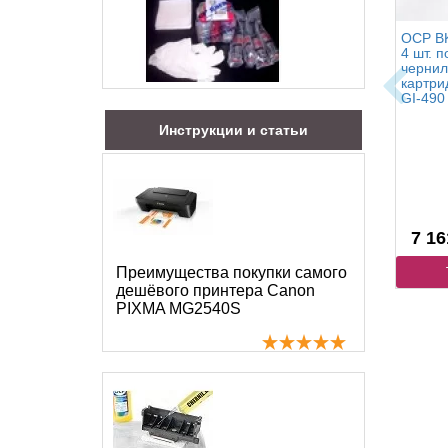
OCP BK
4 шт. п
чернил
картри
GI-490
Инструкции и статьи
7 16
Преимущества покупки самого
дешёвого принтера Canon
PIXMA MG2540S