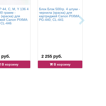
 44, C, M, Y 136 4
Блок Блэк 500гр. 4 штуки -
OCP BK 15
00 грамм -
чернила (краска) для
158, BK, 
 (краска) для
картриджей Canon PIXMA:
по 500 г
жей Canon PIXMA:
PG-440, CL-441
(краска) 
 CL-446
Canon PI
Pro-100S,
 руб.
2 255 руб.
14 311
В корзину
В корзину