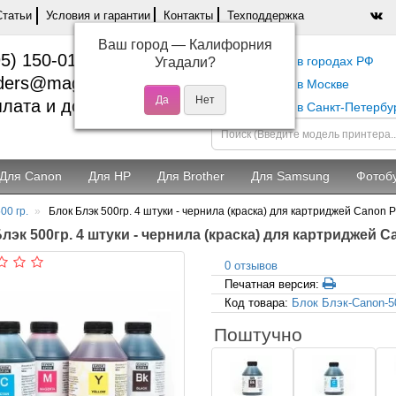
Статьи
Условия и гарантии
Контакты
Техподдержка
Ваш город —
Калифорния
5) 150-01-37
Самовывоз в городах РФ
Угадали?
ders@magentashop.ru
Самовывоз в Москве
лата и доставка
Самовывоз в Санкт-Петербу
Для Canon
Для HP
Для Brother
Для Samsung
Фотоб
00 гр.
Блок Блэк 500гр. 4 штуки - чернила (краска) для картриджей Canon 
лэк 500гр. 4 штуки - чернила (краска) для картриджей C
0 отзывов
Печатная версия:
Код товара:
Блок Блэк-Canon-5
Поштучно