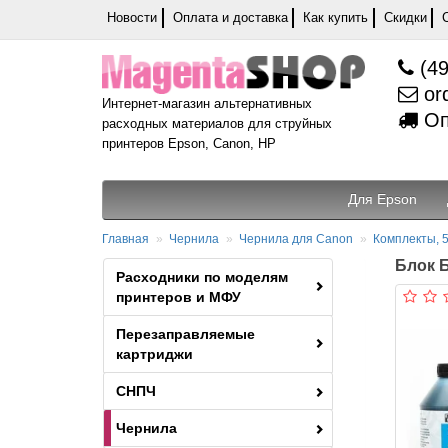
Новости
Оплата и доставка
Как купить
Скидки
(49
or
Интернет-магазин альтернативных
Оп
расходных материалов для струйных
принтеров Epson, Canon, HP
Для Epson
Главная
Чернила
Чернила для Canon
Комплекты, 5
Блок Б
Расходники по моделям
принтеров и МФУ
Перезаправляемые
картриджи
СНПЧ
Чернила