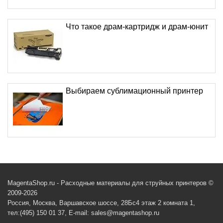
Что такое драм-картридж и драм-юнит
Выбираем сублимационный принтер
MagentaShop.ru - Расходные материалы для струйных принтеров ©
2009-2026
Россия, Москва, Варшавское шоссе, 28Бс4 этаж 2 комната 1,
тел:(495) 150 01 37, E-mail: sales@magentashop.ru