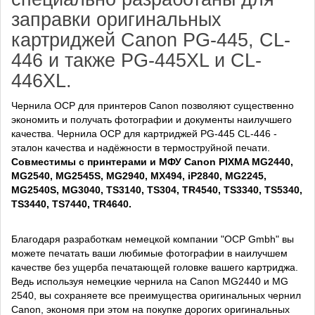
заправки оригинальных
картриджей Canon PG-445, CL-
446 и также PG-445XL и CL-
446XL.
Чернила OCP для принтеров Canon позволяют существенно
экономить и получать фотографии и документы наилучшего
качества. Чернила OCP для картриджей PG-445 CL-446 -
эталон качества и надёжности в термоструйной печати.
Cовместимы с принтерами и МФУ Canon PIXMA MG2440,
MG2540, MG2545S, MG2940, MX494, iP2840
, MG2245
,
MG2540S, MG3040, TS3140, TS304, TR4540, TS3340, TS5340,
TS3440, TS7440, TR4640
.
Благодаря разработкам немецкой компании "OCP Gmbh" вы
можете печатать ваши любимые фотографии в наилучшем
качестве без ущерба печатающей головке вашего картриджа.
Ведь используя немецкие чернила на Canon MG2440 и MG
2540, вы сохраняете все преимущества оригинальных чернил
Canon, экономя при этом на покупке дорогих оригинальных