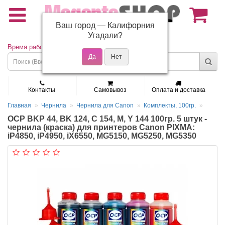
Ваш город —
Калифорния
(495) 150-01-37
Угадали?
Время работы: Пн - Пт 9:30 - 19:00
Контакты
Самовывоз
Оплата и доставка
Главная
Чернила
Чернила для Canon
Комплекты, 100гр.
OCP BKP 44, BK 124, C 154, M, Y 144 100гр. 5 штук -
чернила (краска) для принтеров Canon PIXMA:
iP4850, iP4950, iX6550, MG5150, MG5250, MG5350