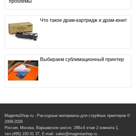
проблемы
Что такое драм-картридж и драм-юнит
Выбираем сублимационный принтер
MagentaShop.ru - Расходные материалы для струйных принтеров ©
2009-2026
Россия, Москва, Варшавское шоссе, 28Бс4 этаж 2 комната 1,
тел:(495) 150 01 37, E-mail: sales@magentashop.ru