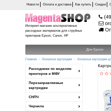
Новости
Оплата и доставка
Как купить
Скидки
(49
or
Интернет-магазин альтернативных
Оп
расходных материалов для струйных
принтеров Epson, Canon, HP
Для Epson
Главная
Лазерные картриджи
Лазерные картриджи д
Картри
Расходники по моделям
принтеров и МФУ
Перезаправляемые
картриджи
СНПЧ
Чернила