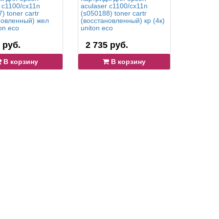
 c1100/cx11n
aculaser c1100/cx11n
aculaser 
) toner cartr
(s050188) toner cartr
(s050189)
новленный) жел
(восстановленный) кр (4к)
(восстан
ton eco
uniton eco
(4к) unito
 руб.
2 735 руб.
2 735 
В корзину
В корзину