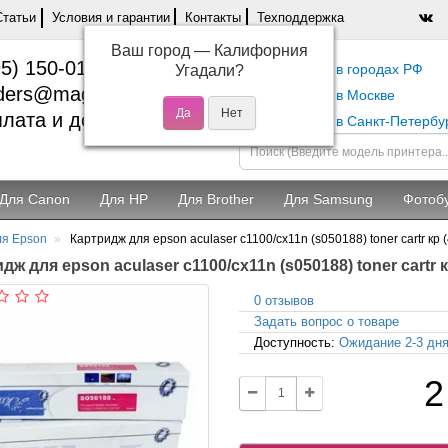
Статьи
Условия и гарантии
Контакты
Техподдержка
Ваш город —
Калифорния
5) 150-01-37
Самовывоз в городах РФ
Угадали?
ders@magentashop.ru
Самовывоз в Москве
лата и доставка
Самовывоз в Санкт-Петербу
Для Canon
Для HP
Для Brother
Для Samsung
Фотоб
ля Epson
Картридж для epson aculaser c1100/cx11n (s050188) toner cartr кр (
дж для epson aculaser c1100/cx11n (s050188) toner cartr к
0 отзывов
Задать вопрос о товаре
Доступность:
Ожидание 2-3 дн
2