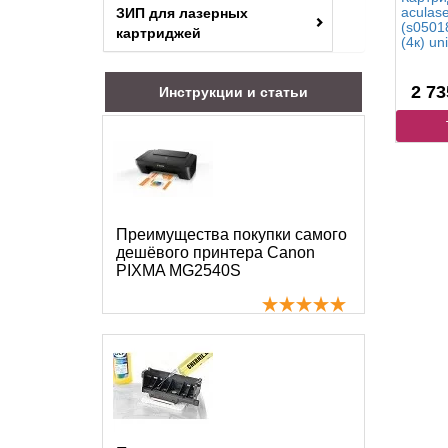
aculas
ЗИП для лазерных
(s05018
картриджей
(4к) un
2 73
Инструкции и статьи
Преимущества покупки самого
дешёвого принтера Canon
PIXMA MG2540S