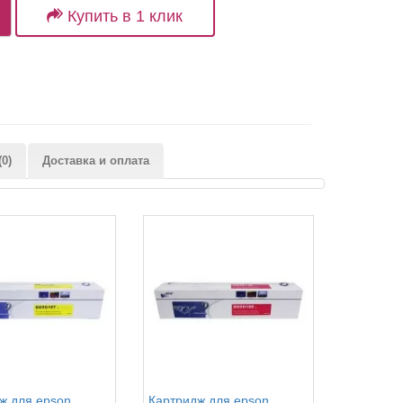
Купить в 1 клик
0)
Доставка и оплата
ж для epson
Картридж для epson
Картридж