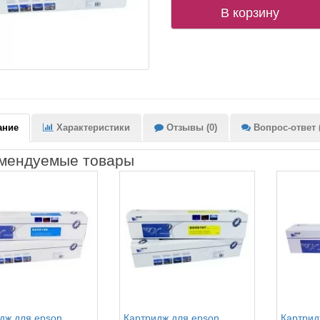
В корзину
ание
Характеристики
Отзывы (0)
Вопрос-ответ (
мендуемые товары
дж для epson
Картридж для epson
Картрид