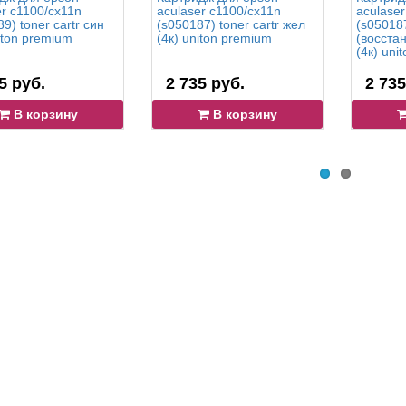
er c1100/cx11n
aculaser c1100/cx11n
aculaser
9) toner cartr син
(s050187) toner cartr жел
(s050187
iton premium
(4к) uniton premium
(восста
(4к) uni
5 руб.
2 735 руб.
2 735
В корзину
В корзину