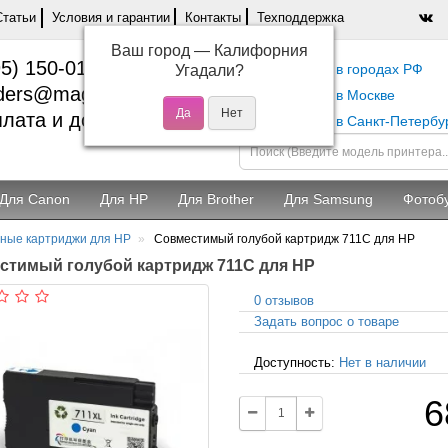
Статьи
Условия и гарантии
Контакты
Техподдержка
Ваш город —
Калифорния
5) 150-01-37
Самовывоз в городах РФ
Угадали?
ders@magentashop.ru
Самовывоз в Москве
лата и доставка
Самовывоз в Санкт-Петербу
Для Canon
Для HP
Для Brother
Для Samsung
Фотоб
ные картриджи для HP
Совместимый голубой картридж 711C для HP
стимый голубой картридж 711C для HP
0 отзывов
Задать вопрос о товаре
Доступность:
Нет в наличии
6