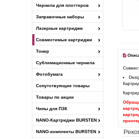
Чернила для плоттеров
Заправочные наборы
Лазерные картриджи
Совместимые картриджи
Тонер
Опис
Сублимационные чернила
Совмест
Фотобумага
Desi
Картрид
Сопутствующие товары
Картрид
Товары по акции
Обраща
картри
Чипы для ПЗК
картри
NANO-Картриджи BURSTEN
принте
Реко
NANO-комплекты BURSTEN