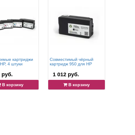
имые картриджи
Совместимый чёрный
Совмести
HP, 4 штуки
картридж 950 для HP
950, 951 
 руб.
1 012 руб.
2 882 
В корзину
В корзину