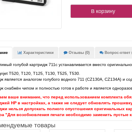
В корзину
ание
Характеристики
Отзывы (0)
Вопрос-ответ (
имый голубой картридж 711c устанавливается вместо оригинальн
gnjet T520, T120, T125, T130, T525, T530.
ж является аналогом голубого водного 711 (CZ130A, CZ134A) и со
ж снабжён чипом и полностью готов к работе и является одноразо
ем ваше внимание, что перед использованием комплекта обя
джей HP в настройках, а также не следует обновлять прошивк
джи нельзя допускать полного опустошения оригинальных ка
ра "Для возобновления печати необходимо заменить пустые 
мендуемые товары