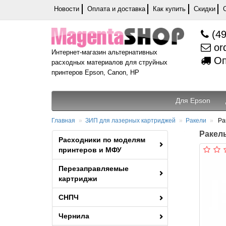
Новости
Оплата и доставка
Как купить
Скидки
(49
or
Интернет-магазин альтернативных
Оп
расходных материалов для струйных
принтеров Epson, Canon, HP
Для Epson
Главная
ЗИП для лазерных картриджей
Ракели
Ра
Ракель
Расходники по моделям
принтеров и МФУ
Перезаправляемые
картриджи
СНПЧ
Чернила