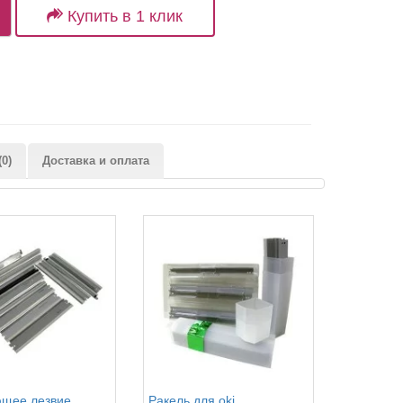
Купить в 1 клик
0)
Доставка и оплата
щее лезвие
Ракель для oki
Дозирующ