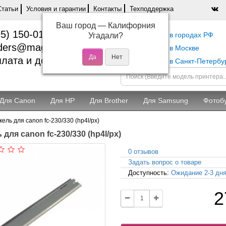
Статьи
Условия и гарантии
Контакты
Техподдержка
Ваш город —
Калифорния
5) 150-01-37
Самовывоз в городах РФ
Угадали?
ders@magentashop.ru
Самовывоз в Москве
лата и доставка
Самовывоз в Санкт-Петербу
Для Canon
Для HP
Для Brother
Для Samsung
Фотоб
кель для canon fc-230/330 (hp4l/px)
 для canon fc-230/330 (hp4l/px)
0 отзывов
Задать вопрос о товаре
Доступность:
Ожидание 2-3 дн
2