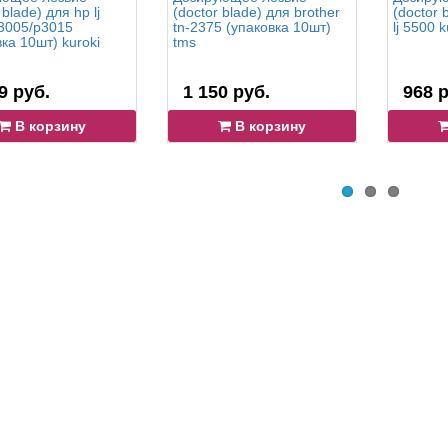
 blade) для hp lj
(doctor blade) для brother
(doctor 
3005/p3015
tn-2375 (упаковка 10шт)
lj 5500 k
ка 10шт) kuroki
tms
9 руб.
1 150 руб.
968 р
В корзину
В корзину