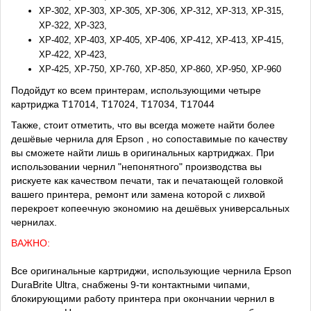
XP-302, XP-303, XP-305, XP-306, XP-312, XP-313, XP-315,
XP-322, XP-323,
XP-402, XP-403, XP-405, XP-406, XP-412, XP-413, XP-415,
XP-422, XP-423,
XP-425, XP-750, XP-760, XP-850, XP-860, XP-950, XP-960
Подойдут ко всем принтерам, использующими четыре
картриджа T17014, T17024, T17034, T17044
Также, стоит отметить, что вы всегда можете найти более
дешёвые чернила для Epson , но сопоставимые по качеству
вы сможете найти лишь в оригинальных картриджах. При
использовании чернил "непонятного" производства вы
рискуете как качеством печати, так и печатающей головкой
вашего принтера, ремонт или замена которой с лихвой
перекроет копеечную экономию на дешёвых универсальных
чернилах.
ВАЖНО:
Все оригинальные картриджи, использующие чернила Epson
DuraBrite Ultra, снабжены 9-ти контактными чипами,
блокирующими работу принтера при окончании чернил в