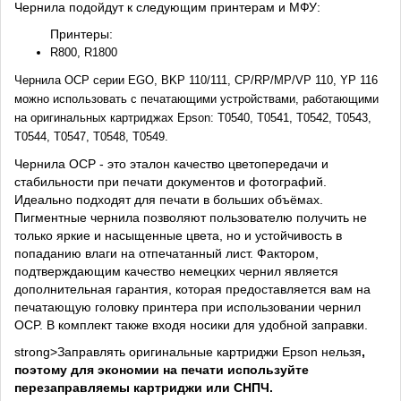
Чернила подойдут к следующим принтерам и МФУ:
Принтеры:
R800, R1800
Чернила OCP серии EGO, BKP 110/111, CP/RP/MP/VP 110, YP 116
можно использовать с печатающими устройствами, работающими
на оригинальных картриджах Epson: T0540, T0541, T0542, T0543,
T0544, T0547, T0548, T0549.
Чернила OCP - это эталон качество цветопередачи и
стабильности при печати документов и фотографий.
Идеально подходят для печати в больших объёмах.
Пигментные чернила позволяют пользователю получить не
только яркие и насыщенные цвета, но и устойчивость в
попаданию влаги на отпечатанный лист. Фактором,
подтверждающим качество немецких чернил является
дополнительная гарантия, которая предоставляется вам на
печатающую головку принтера при использовании чернил
OCP. В комплект также входя носики для удобной заправки.
strong>Заправлять оригинальные картриджи Epson нельзя
,
поэтому для экономии на печати используйте
перезаправляемы картриджи или СНПЧ.