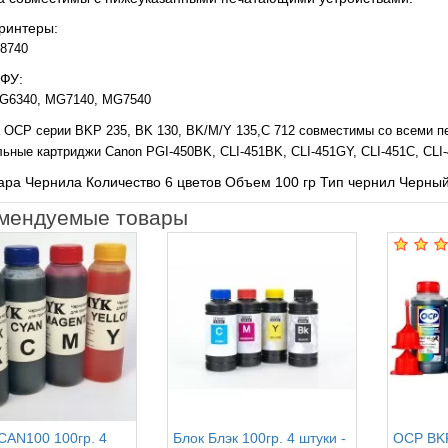
ринтеры:
P8740
ФУ:
G6340, MG7140, MG7540
 OCP серии BKP 235, BK 130, BK/M/Y 135,C 712 совместимы со всеми 
ьные картриджи Canon PGI-450BK, CLI-451BK, CLI-451GY, CLI-451C, CLI-
вара Чернила
Количество 6 цветов Объем 100 гр Тип чернил Черны
мендуемые товары
AN100 100гр. 4
Блок Блэк 100гр. 4 штуки -
OCP BKP