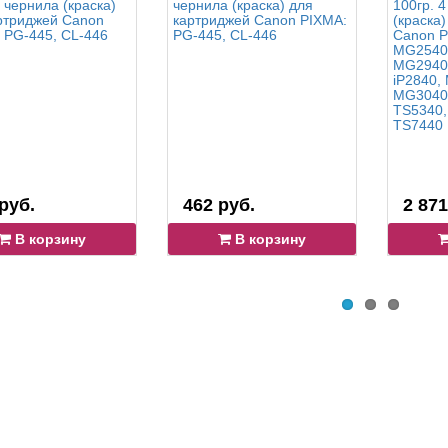
- чернила (краска)
чернила (краска) для
100гр. 4
ртриджей Canon
картриджей Canon PIXMA:
(краска
 PG-445, CL-446
PG-445, CL-446
Canon P
MG2540
MG2940
iP2840,
MG3040,
TS5340,
TS7440
руб.
462 руб.
2 871
В корзину
В корзину