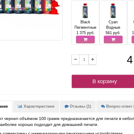
Black
Cyan
Пигментные
Водные
1 375
руб.
561
руб.
1
4
В корзину
ание
Характеристики
Отзывы (1)
Вопрос-ответ (
т чернил объёмом 100 грамм предназначается для печати в небол
аиболее хорошо подходит для домашней печати.
а совместимы с нижеуказанными печатающими устройствами: