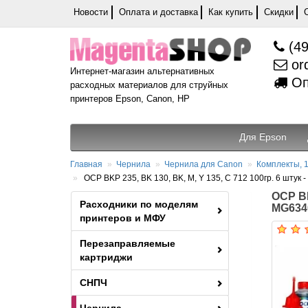
Новости
Оплата и доставка
Как купить
Скидки
(49
or
Интернет-магазин альтернативных
Оп
расходных материалов для струйных
принтеров Epson, Canon, HP
Для Epson
Главная
Чернила
Чернила для Canon
Комплекты, 1
OCP BKP 235, BK 130, BK, M, Y 135, C 712 100гр. 6 шту
OCP BK
Расходники по моделям
MG6340
принтеров и МФУ
Перезаправляемые
картриджи
СНПЧ