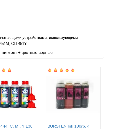
печатающими устройствами, использующими
451M, CLI-451Y.
й пигмент + цветные водные
 44, C, M , Y 136
BURSTEN Ink 100гр. 4
InkTec C