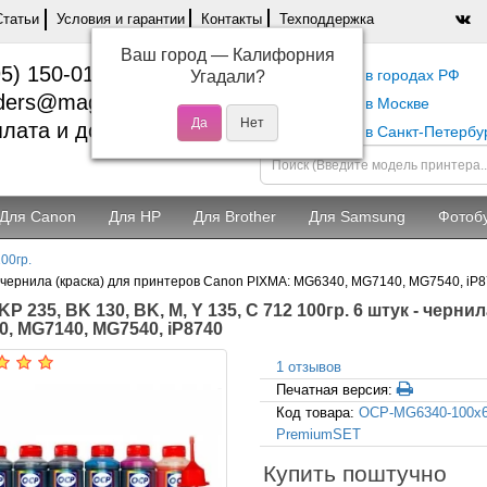
Статьи
Условия и гарантии
Контакты
Техподдержка
Ваш город —
Калифорния
5) 150-01-37
Самовывоз в городах РФ
Угадали?
ders@magentashop.ru
Самовывоз в Москве
лата и доставка
Самовывоз в Санкт-Петербу
Для Canon
Для HP
Для Brother
Для Samsung
Фотоб
00гр.
к - чернила (краска) для принтеров Canon PIXMA: MG6340, MG7140, MG7540, iP
P 235, BK 130, BK, M, Y 135, C 712 100гр. 6 штук - черн
, MG7140, MG7540, iP8740
1 отзывов
Печатная версия:
Код товара:
OCP-MG6340-100x6
PremiumSET
Купить поштучно