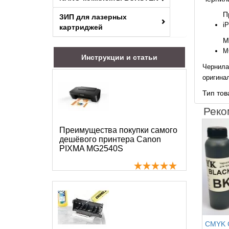
П
ЗИП для лазерных
i
картриджей
М
M
Инструкции и статьи
Чернила
оригинал
Тип то
Реко
Преимущества покупки самого
дешёвого принтера Canon
PIXMA MG2540S
CMYK C