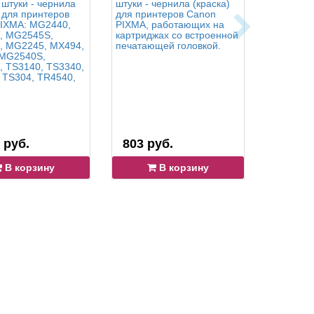
 штуки - чернила
штуки - чернила (краска)
100гр. 4 
) для принтеров
для принтеров Canon
пигментн
IXMA: MG2440,
PIXMA, работающих на
чернила (
, MG2545S,
картриджах со встроенной
Canon: M
, MG2245, MX494,
печатающей головкой.
MG2545S
 MG2540S,
MG2245,
 TS3140, TS3340,
MG3640S,
 TS304, TR4540,
MG4240,
MG2140,
MG2240,
MG2540, 
TS304, T
 руб.
803 руб.
1 518 
В корзину
В корзину