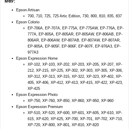
МФУ:
Epson Artisan
700, 710, 725, 725 Artic Edition, 730, 800, 810, 835, 837
Epson Colorio
EP-706A, EP-707A, EP-775A, EP-775AW, EP-776A, EP-
777A, EP-805A, EP-805AR, EP-805AW, EP-806AB, EP-
806AR, EP-806AW, EP-807AB, EP-807AW, EP-807AR,
EP-905A, EP-905F, EP-906F, EP-907F, EP-976A3, EP-
977A3
Epson Expression Home
XP-102, XP-103, XP-202, XP-203, XP-205, XP-207, XP-
212, XP-215, XP-225, XP-302, XP-303, XP-305, XP-306,
XP-312, XP-313, XP-315, XP-322, XP-323, XP-402, XP-
405, XP-406, XP-412, XP-413, XP-415, XP-422, XP-423,
XP-425
Epson Expression Photo
XP-750, XP-760, XP-850, XP-860, XP-950, XP-960
Epson Expression Premium
XP-510, XP-520, XP-600, XP-601, XP-605, XP-610, XP-
615, XP-620, XP-625, XP-700, XP-701, XP-702, XP-710,
XP-720, XP-800, XP-801, XP-810, XP-820