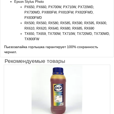
Epson Stylus Photo
PX650, PX660, PX700W, PX710W, PX720WD,
PX730WD, PX800FW, PX810FW, PX820FWD,
PX830FWD
RX500, RX560, RX580, RX585, RX590, RX595, RX600,
RX610, RX620, RX640, RX680, RX685, RX690
TX650, TX659, TX700W, TX710W, TX720WD, TX730WD,
TX800FW
Пьезозапайка горлышка гарантирует 100% сохранность
чернил.
Рекомендуемые товары