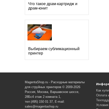
Что такое драм-картридж и
драм-юнит
Выбираем сублимационный
принтер
MagentaShop.ru - Расходные материалы
Инфор
для струйных принтеров © 2009-2026
Как купи
Россия, Москва, Варшавское шоссе,
Оплата 
28Бс4 этаж 2 комната 1,
Техподд
тел:(495) 150 01 37, E-mail:
Условия 
sales@magentashop.ru