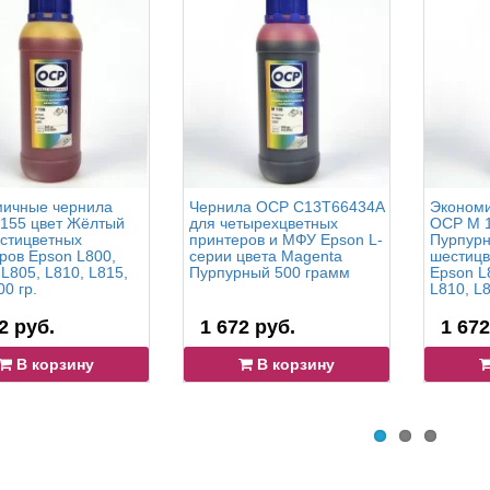
ичные чернила
Чернила OCP C13T66434A
Экономи
155 цвет Жёлтый
для четырехцветных
OCP M 1
стицветных
принтеров и МФУ Epson L-
Пурпурн
ров Epson L800,
серии цвета Magenta
шестицв
 L805, L810, L815,
Пурпурный 500 грамм
Epson L
0 гр.
L810, L8
2 руб.
1 672 руб.
1 672
В корзину
В корзину