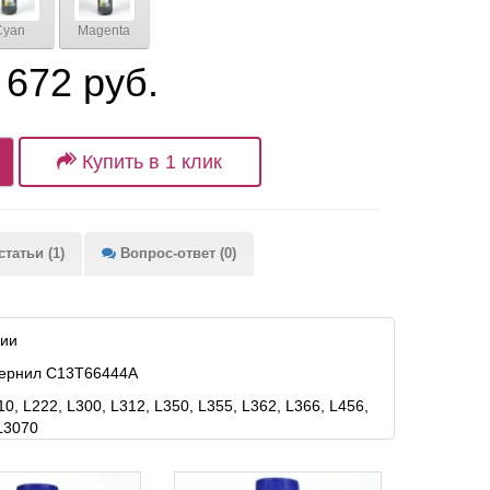
Cyan
Magenta
 672 руб.
Купить в 1 клик
татьи (1)
Вопрос-ответ (0)
рии
чернил C13T66444A
 L222, L300, L312, L350, L355, L362, L366, L456,
 L3070