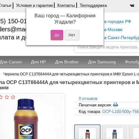
Статьи
Условия и гарантии
Контакты
Техподдержка
Ваш город —
Калифорния
5) 150-01-37
Самовывоз в городах РФ
Угадали?
ders@magentashop.ru
Самовывоз в Москве
лата и доставка
Самовывоз в Санкт-Петербу
Для Canon
Для HP
Для Brother
Для Samsung
Фотоб
Чернила OCP C13T66444A для четырехцветных принтеров и МФУ Epson L-с
ла OCP C13T66444A для четырехцветных принтеров и М
рамм
0 отзывов
Печатная версия:
Код товара:
OCP-L100-500y-T6