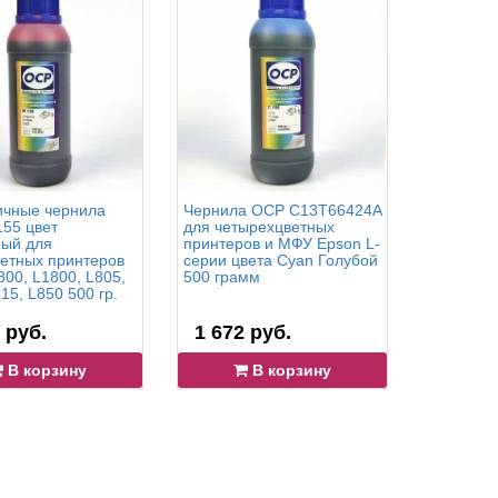
чные чернила
Чернила OCP C13T66424A
Жёлтые 
55 цвет
для четырехцветных
200 для 
ый для
принтеров и МФУ Epson L-
принтеров
етных принтеров
серии цвета Cyan Голубой
Pro: 11880
800, L1800, L805,
500 грамм
15, L850 500 гр.
 руб.
1 672 руб.
3 390 
В корзину
В корзину