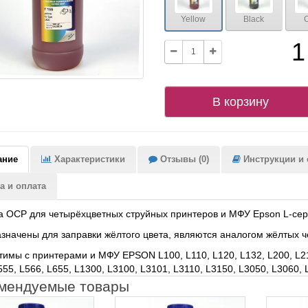
Yellow
Black
1
В корзину
ание
Характеристики
Отзывы (0)
Инструкции и с
а и оплата
 OCP для четырёхцветных струйных принтеров и МФУ Epson L-се
начены для заправки жёлтого цвета, являются аналогом жёлтых 
имы с принтерами и МФУ EPSON L100, L110, L120, L132, L200, L210,
555, L566, L655, L1300, L3100, L3101, L3110, L3150, L3050, L3060,
мендуемые товары