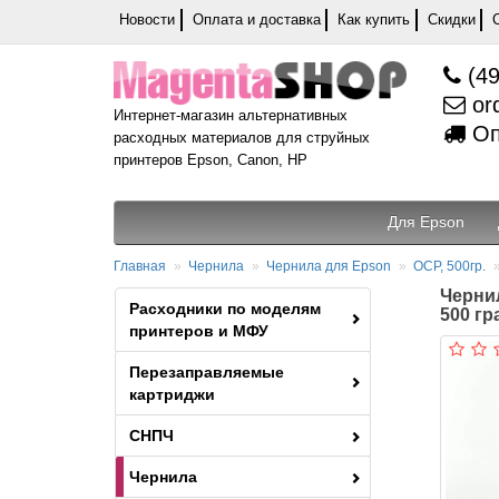
Новости
Оплата и доставка
Как купить
Скидки
(49
or
Интернет-магазин альтернативных
Оп
расходных материалов для струйных
принтеров Epson, Canon, HP
Для Epson
Главная
Чернила
Чернила для Epson
OCP, 500гр.
Черни
Расходники по моделям
500 г
принтеров и МФУ
Перезаправляемые
картриджи
СНПЧ
Чернила