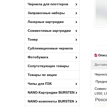
Чернила для плоттеров
Заправочные наборы
Лазерные картриджи
Совместимые картриджи
Тонер
Сублимационные чернила
Опис
Фотобумага
Доставк
Сопутствующие товары
Чернила
Товары по акции
Предназ
Чипы для ПЗК
Совмест
NANO-Картриджи BURSTEN
L550, L
Реко
NANO-комплекты BURSTEN